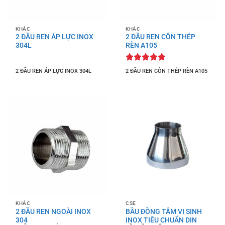
KHÁC
KHÁC
2 ĐẦU REN ÁP LỰC INOX
2 ĐẦU REN CÔN THÉP
304L
RÈN A105
Được xếp
2 ĐẦU REN ÁP LỰC INOX 304L
2 ĐẦU REN CÔN THÉP RÈN A105
hạng
5
5
sao
KHÁC
CSE
2 ĐẦU REN NGOÀI INOX
BẦU ĐỒNG TÂM VI SINH
304
INOX TIÊU CHUẨN DIN