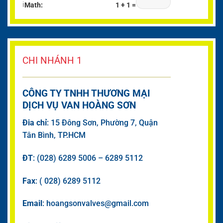
ℹ
Math:
1 + 1 =
CHI NHÁNH 1
CÔNG TY TNHH THƯƠNG MẠI
DỊCH VỤ VAN HOÀNG SƠN
Đia chỉ
: 15 Đông Sơn, Phường 7, Quận
Tân Bình, TP.HCM
ĐT
: (028) 6289 5006 – 6289 5112
Fax
: ( 028) 6289 5112
Email
: hoangsonvalves@gmail.com