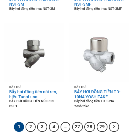
NST-3M
NST-3MF
Bẫy hơi đồng tiền inox NST-3M
Bẫy hơi đồng tiền inox NST-3MF
BẪY HƠI
BẪY HƠI
Bẫy hơi đồng tiền nối ren,
BẪY HƠI ĐỒNG TIỀN TD-
hiệu TungLung
10NA YOSHITAKE
BẪY HƠI ĐỒNG TIỀN NỐI REN
Bẫy hơi đồng tiền TD-10NA
BSPT
Yoshitake
1
2
3
4
…
27
28
29