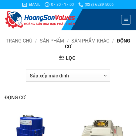
Bỏ
EMAIL
07:30 - 17:00
(028) 6289 5006
qua
nội
dung
TRANG CHỦ
/
SẢN PHẨM
/
SẢN PHẨM KHÁC
/
ĐỘNG
CƠ
LỌC
ĐỘNG CƠ