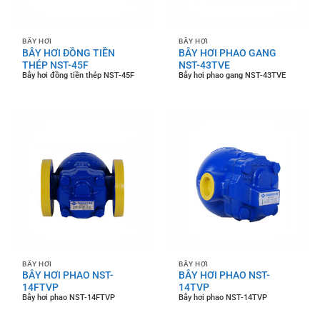
BẪY HƠI
BẪY HƠI
BẪY HƠI ĐỒNG TIỀN
BẪY HƠI PHAO GANG
THÉP NST-45F
NST-43TVE
Bẫy hơi đồng tiền thép NST-45F
Bẫy hơi phao gang NST-43TVE
BẪY HƠI
BẪY HƠI
BẪY HƠI PHAO NST-
BẪY HƠI PHAO NST-
14FTVP
14TVP
Bẫy hơi phao NST-14FTVP
Bẫy hơi phao NST-14TVP