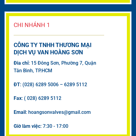
CHI NHÁNH 1
CÔNG TY TNHH THƯƠNG MẠI
DỊCH VỤ VAN HOÀNG SƠN
Đia chỉ
: 15 Đông Sơn, Phường 7, Quận
Tân Bình, TP.HCM
ĐT
: (028) 6289 5006 – 6289 5112
Fax
: ( 028) 6289 5112
Email
: hoangsonvalves@gmail.com
Giờ làm việc
: 7:30 - 17:00