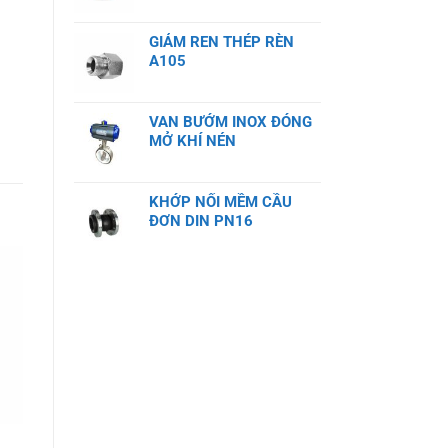
GIẢM REN THÉP RÈN
A105
VAN BƯỚM INOX ĐÓNG
MỞ KHÍ NÉN
KHỚP NỐI MỀM CẦU
ĐƠN DIN PN16