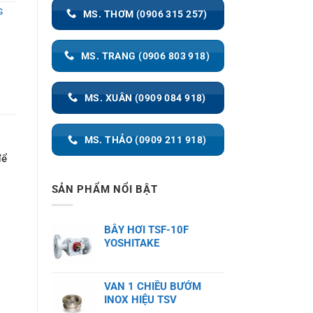
G
MS. THƠM (0906 315 257)
MS. TRANG (0906 803 918)
MS. XUÂN (0909 084 918)
MS. THẢO (0909 211 918)
để
SẢN PHẨM NỔI BẬT
BẪY HƠI TSF-10F
YOSHITAKE
VAN 1 CHIỀU BƯỚM
INOX HIỆU TSV