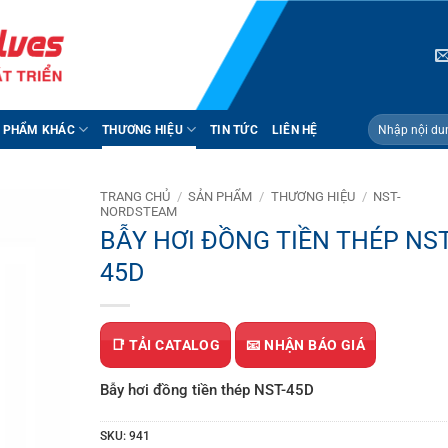
Tìm
 PHẨM KHÁC
THƯƠNG HIỆU
TIN TỨC
LIÊN HỆ
kiếm:
TRANG CHỦ
/
SẢN PHẨM
/
THƯƠNG HIỆU
/
NST-
NORDSTEAM
BẪY HƠI ĐỒNG TIỀN THÉP NST
45D
📑 TẢI CATALOG
📧 NHẬN BÁO GIÁ
Bẫy hơi đồng tiền thép NST-45D
SKU:
941