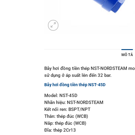
MÔ TẢ
Bẫy hơi đồng tiền thép NST-NORDSTEAM model
sử dụng ở áp suất lên đến 32 bar.
Bẫy hơi đồng tiền thép NST-45D
Model: NST-45D
Nhãn hiệu: NST-NORDSTEAM
Kết nối ren: BSPT/NPT
Thân: thép đúc (WCB)
Nắp: thép đúc (WCB)
Đĩa: thép 2Cr13