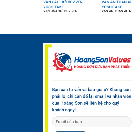
TOÀN AL-140H
VAN CẦU HƠI BSV-2EN
VAN AN TOÀN AL
AKE
YOSHITAKE
YOSHITAKE
OÀN AL-140H
VAN CẦU HƠI BSV-2EN
VAN AN TOÀN AL-6
Bạn cần tư vấn và báo giá ư? Không cần
phải lo, chỉ cần để lại email và nhân viên
của Hoàng Sơn sẽ liên hệ cho quý
khách ngay!