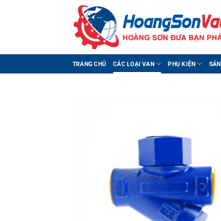
Bỏ
qua
nội
dung
TRANG CHỦ
CÁC LOẠI VAN
PHỤ KIỆN
SẢN