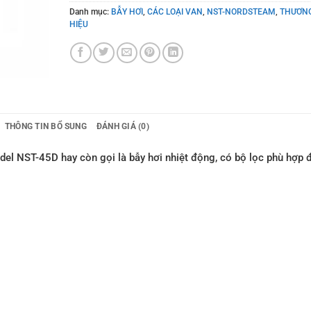
Danh mục:
BẪY HƠI
,
CÁC LOẠI VAN
,
NST-NORDSTEAM
,
THƯƠN
HIỆU
THÔNG TIN BỔ SUNG
ĐÁNH GIÁ (0)
 NST-45D hay còn gọi là bẫy hơi nhiệt động, có bộ lọc phù hợp 