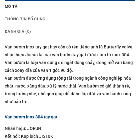
MÔ TẢ
THÔNG TIN BỔ SUNG
ĐÁNH GIÁ (0)
Van bướm inox tay gạt hay còn có tên tiếng anh là Butterfly valve
nhãn hiệu Joeun là loại van bướm tay gạt được làm từ inox 304.
Van bướm là loại van dùng để ngắt dòng chảy, đóng mở van bằng
cách xoay đĩa của van 1 góc 90 độ.
Van bướm được ứng dụng rộng rãi trong ngành công nghiệp hóa
chất, nước, xăng dầu, xử lý nước thải. Van bướm có giá thành rẻ,
trọng lượng nhẹ, nhỏ gọn giúp dễ dàng lắp đặt và vận hành cũng
như bảo trì.
Van bướm inox 304 tay gạt
Nhãn hiệu: JOEUN
Kết nối: Kẹp bích JIS10K