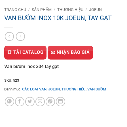
TRANG CHỦ
/
SẢN PHẨM
/
THƯƠNG HIỆU
/
JOEUN
VAN BƯỚM INOX 10K JOEUN, TAY GẠT
📑 TẢI CATALOG
📧 NHẬN BÁO GIÁ
Van bướm inox 304 tay gạt
SKU:
523
Danh mục:
CÁC LOẠI VAN
,
JOEUN
,
THƯƠNG HIỆU
,
VAN BƯỚM