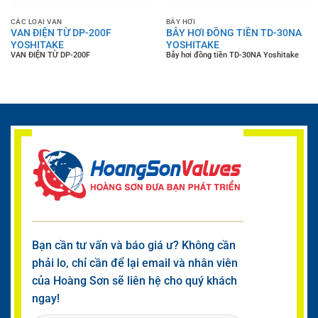
CÁC LOẠI VAN
BẪY HƠI
VAN ĐIỆN TỪ DP-200F
BẪY HƠI ĐỒNG TIỀN TD-30NA
YOSHITAKE
YOSHITAKE
VAN ĐIỆN TỪ DP-200F
Bẫy hơi đồng tiền TD-30NA Yoshitake
Bạn cần tư vấn và báo giá ư? Không cần
phải lo, chỉ cần để lại email và nhân viên
của Hoàng Sơn sẽ liên hệ cho quý khách
ngay!