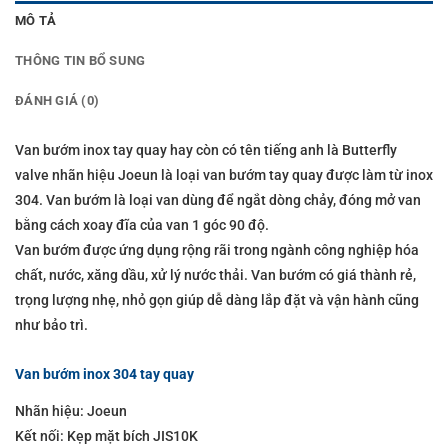
MÔ TẢ
THÔNG TIN BỔ SUNG
ĐÁNH GIÁ (0)
Van bướm inox tay quay hay còn có tên tiếng anh là Butterfly
valve nhãn hiệu Joeun là loại van bướm tay quay được làm từ inox
304. Van bướm là loại van dùng để ngắt dòng chảy, đóng mở van
bằng cách xoay đĩa của van 1 góc 90 độ.
Van bướm được ứng dụng rộng rãi trong ngành công nghiệp hóa
chất, nước, xăng dầu, xử lý nước thải. Van bướm có giá thành rẻ,
trọng lượng nhẹ, nhỏ gọn giúp dễ dàng lắp đặt và vận hành cũng
như bảo trì.
Van bướm inox 304 tay quay
Nhãn hiệu: Joeun
Kết nối: Kẹp mặt bích JIS10K