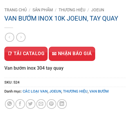
TRANG CHỦ
/
SẢN PHẨM
/
THƯƠNG HIỆU
/
JOEUN
VAN BƯỚM INOX 10K JOEUN, TAY QUAY
📑 TẢI CATALOG
📧 NHẬN BÁO GIÁ
Van bướm inox 304 tay quay
SKU:
524
Danh mục:
CÁC LOẠI VAN
,
JOEUN
,
THƯƠNG HIỆU
,
VAN BƯỚM