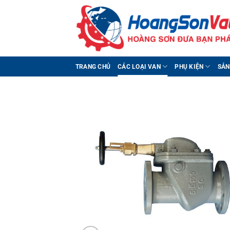
Bỏ
qua
nội
dung
TRANG CHỦ
CÁC LOẠI VAN
PHỤ KIỆN
SẢN