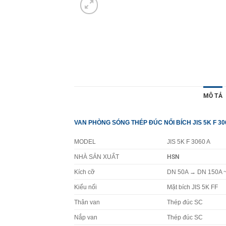
MÔ TẢ
VAN PHÒNG SÓNG THÉP ĐÚC NỐI BÍCH JIS 5K F 30
MODEL
JIS 5K F 3060 A
NHÀ SẢN XUẤT
HSN
Kích cỡ
DN 50A → DN 150A ~ (
Kiểu nối
Mặt bích JIS 5K FF
Thân van
Thép đúc SC
Nắp van
Thép đúc SC