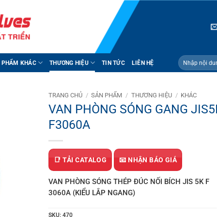
Tìm
 PHẨM KHÁC
THƯƠNG HIỆU
TIN TỨC
LIÊN HỆ
kiếm:
TRANG CHỦ
/
SẢN PHẨM
/
THƯƠNG HIỆU
/
KHÁC
VAN PHÒNG SÓNG GANG JIS5
F3060A
📑 TẢI CATALOG
📧 NHẬN BÁO GIÁ
VAN PHÒNG SÓNG THÉP ĐÚC NỐI BÍCH JIS 5K F
3060A (KIỂU LẮP NGANG)
SKU:
470