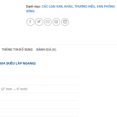
Danh mục:
CÁC LOẠI VAN
,
KHÁC
,
THƯƠNG HIỆU
,
VAN PHÒNG
SÓNG
THÔNG TIN BỔ SUNG
ĐÁNH GIÁ (0)
60A (KIỂU LẮP NGANG)
2” inch → 6” inch)