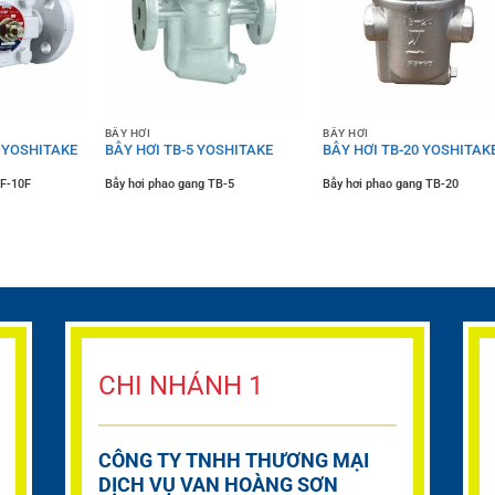
BẪY HƠI
BẪY HƠI
F YOSHITAKE
BẪY HƠI TB-5 YOSHITAKE
BẪY HƠI TB-20 YOSHITAK
F-10F
Bẫy hơi phao gang TB-5
Bẫy hơi phao gang TB-20
CHI NHÁNH 1
CÔNG TY TNHH THƯƠNG MẠI
DỊCH VỤ VAN HOÀNG SƠN