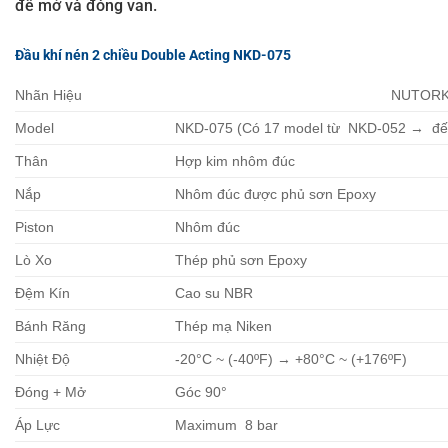
để mở và đóng van.
Đầu khí nén 2 chiều Double Acting NKD-075
Nhãn Hiệu
NUTOR
Model
NKD-075 (Có 17 model từ NKD-052 → đế
Thân
Hợp kim nhôm đúc
Nắp
Nhôm đúc được phủ sơn Epoxy
Piston
Nhôm đúc
Lò Xo
Thép phủ sơn Epoxy
Đệm Kín
Cao su NBR
Bánh Răng
Thép mạ Niken
Nhiệt Độ
-20°C ~ (-40ºF) → +80°C ~ (+176ºF)
Đóng + Mở
Góc 90°
Áp Lực
Maximum 8 bar