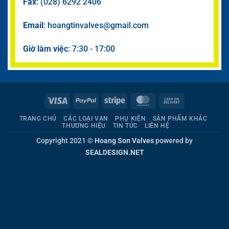
Fax
: (028) 6292 2406
Email
: hoangtinvalves@gmail.com
Giờ làm việc
: 7:30 - 17:00
Visa
PayPal
Stripe
MasterCard
Cash
On
TRANG CHỦ
CÁC LOẠI VAN
PHỤ KIỆN
SẢN PHẨM KHÁC
Delivery
THƯƠNG HIỆU
TIN TỨC
LIÊN HỆ
Copyright 2021 ©
Hoang Son Valves
powered by
SEALDESIGN.NET