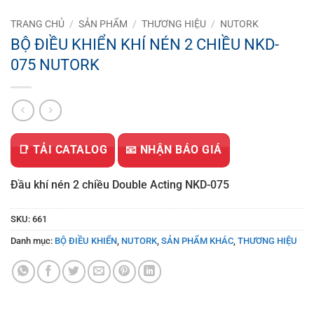
TRANG CHỦ
/
SẢN PHẨM
/
THƯƠNG HIỆU
/
NUTORK
BỘ ĐIỀU KHIỂN KHÍ NÉN 2 CHIỀU NKD-
075 NUTORK
📑 TẢI CATALOG
📧 NHẬN BÁO GIÁ
Đầu khí nén 2 chiều Double Acting NKD-075
SKU:
661
Danh mục:
BỘ ĐIỀU KHIỂN
,
NUTORK
,
SẢN PHẨM KHÁC
,
THƯƠNG HIỆU