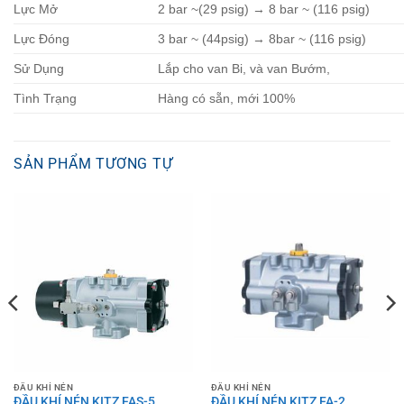
Lực Mở
2 bar ~(29 psig) → 8 bar ~ (116 psig)
Lực Đóng
3 bar ~ (44psig) → 8bar ~ (116 psig)
Sử Dụng
Lắp cho van Bi, và van Bướm,
Tình Trạng
Hàng có sẵn, mới 100%
SẢN PHẨM TƯƠNG TỰ
ĐẦU KHÍ NÉN
ĐẦU KHÍ NÉN
ĐẦU KHÍ NÉN KITZ FAS-5
ĐẦU KHÍ NÉN KITZ FA-2