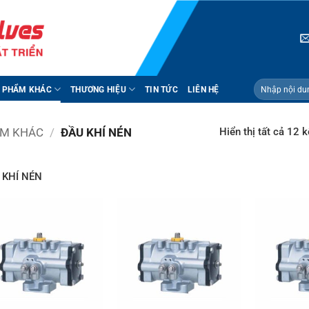
Tìm
 PHẨM KHÁC
THƯƠNG HIỆU
TIN TỨC
LIÊN HỆ
kiếm:
Hiển thị tất cả 12 k
ẨM KHÁC
/
ĐẦU KHÍ NÉN
 KHÍ NÉN