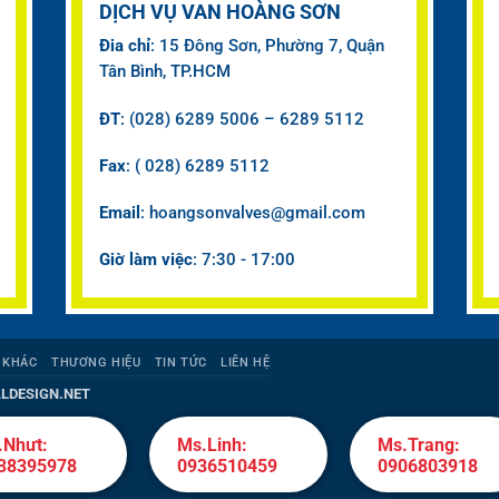
DỊCH VỤ VAN HOÀNG SƠN
Đia chỉ
: 15 Đông Sơn, Phường 7, Quận
Tân Bình, TP.HCM
ĐT
: (028) 6289 5006 – 6289 5112
Fax
: ( 028) 6289 5112
Email
: hoangsonvalves@gmail.com
Giờ làm việc
: 7:30 - 17:00
 KHÁC
THƯƠNG HIỆU
TIN TỨC
LIÊN HỆ
LDESIGN.NET
.Nhưt:
Ms.Linh:
Ms.Trang:
38395978
0936510459
0906803918