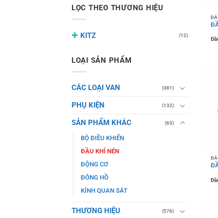
LỌC THEO THƯƠNG HIỆU
ĐẦ
ĐẦ
KITZ
(12)
Đầu
LOẠI SẢN PHẨM
CÁC LOẠI VAN
(381)
PHỤ KIỆN
(132)
SẢN PHẨM KHÁC
(63)
BỘ ĐIỀU KHIỂN
ĐẦU KHÍ NÉN
ĐẦ
ĐỘNG CƠ
ĐẦ
ĐÔNG HỒ
Đầu
KÍNH QUAN SÁT
THƯƠNG HIỆU
(576)