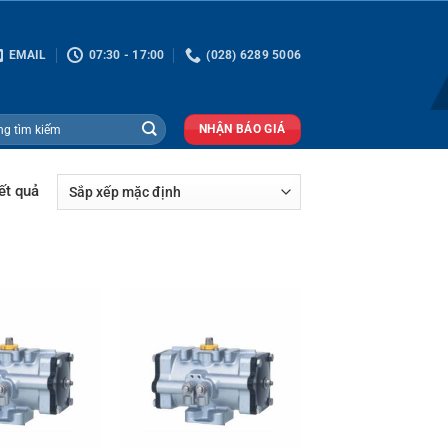
EMAIL
07:30 - 17:00
(028) 6289 5006
NHẬN BÁO GIÁ
ết quả