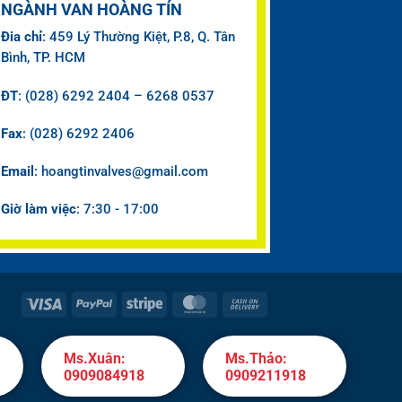
NGÀNH VAN HOÀNG TÍN
Đia chỉ
: 459 Lý Thường Kiệt, P.8, Q. Tân
Bình, TP. HCM
ĐT
: (028) 6292 2404 – 6268 0537
Fax
: (028) 6292 2406
Email
: hoangtinvalves@gmail.com
Giờ làm việc
: 7:30 - 17:00
Visa
PayPal
Stripe
MasterCard
Cash
On
Delivery
Ms.Xuân:
Ms.Thảo:
0909084918
0909211918