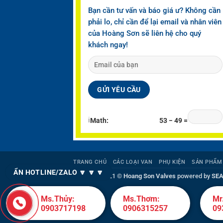
Bạn cần tư vấn và báo giá ư? Không cần
phải lo, chỉ cần để lại email và nhân viên
của Hoàng Sơn sẽ liên hệ cho quý
khách ngay!
ℹ
Math:
53 − 49 =
TRANG CHỦ
CÁC LOẠI VAN
PHỤ KIỆN
SẢN PHẨM
ẨN HOTLINE/ZALO 🔽 🔽 🔽
Copyright 2021 ©
Hoang Son Valves
powered by
SEA
Ms.Thủy:
Ms.Thơm:
Mr
0903717198
0906315257
09