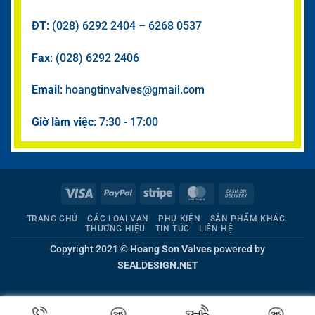
ĐT
: (028) 6292 2404 – 6268 0537
Fax
: (028) 6292 2406
Email
: hoangtinvalves@gmail.com
Giờ làm việc
: 7:30 - 17:00
Visa
PayPal
Stripe
MasterCard
Cash
On
TRANG CHỦ
CÁC LOẠI VAN
PHỤ KIỆN
SẢN PHẨM KHÁC
Delivery
THƯƠNG HIỆU
TIN TỨC
LIÊN HỆ
Copyright 2021 ©
Hoang Son Valves
powered by
SEALDESIGN.NET