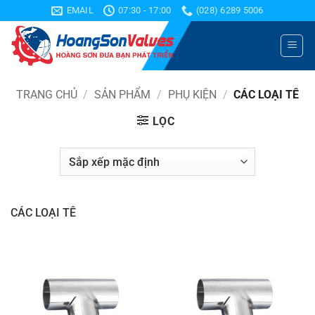
Bỏ
EMAIL
07:30 - 17:00
(028) 6289 5006
qua
nội
dung
TRANG CHỦ
/
SẢN PHẨM
/
PHỤ KIỆN
/
CÁC LOẠI TÊ
LỌC
CÁC LOẠI TÊ