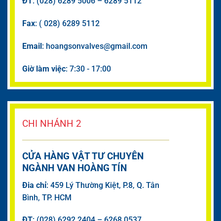
ĐT
: (028) 6289 5006 – 6289 5112
Fax
: ( 028) 6289 5112
Email
: hoangsonvalves@gmail.com
Giờ làm việc
: 7:30 - 17:00
CHI NHÁNH 2
CỬA HÀNG VẬT TƯ CHUYÊN
NGÀNH VAN HOÀNG TÍN
Đia chỉ
: 459 Lý Thường Kiệt, P.8, Q. Tân
Bình, TP. HCM
ĐT
: (028) 6292 2404 – 6268 0537