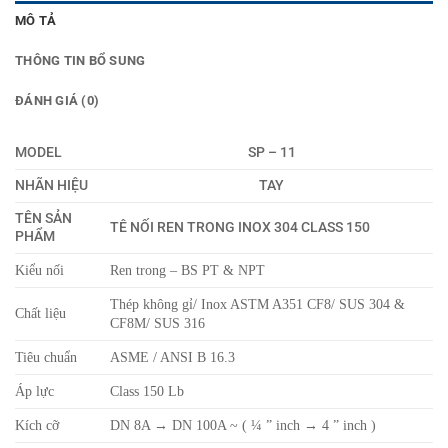
MÔ TẢ
THÔNG TIN BỔ SUNG
ĐÁNH GIÁ (0)
MODEL
SP – 11
NHÃN HIỆU
TAY
TÊN SẢN
TÊ NỐI REN TRONG INOX 304 CLASS 150
PHẨM
Kiểu nối
Ren trong – BS PT & NPT
Thép không gỉ/ Inox ASTM A351 CF8/ SUS 304 &
Chất liệu
CF8M/ SUS 316
Tiêu chuẩn
ASME / ANSI B 16.3
Áp lực
Class 150 Lb
Kích cỡ
DN 8A → DN 100A ~ ( ¼ ” inch → 4 ” inch )