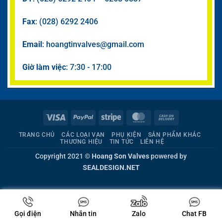
Fax
: (028) 6292 2406
Email
: hoangtinvalves@gmail.com
Giờ làm việc
: 7:30 - 17:00
Visa
PayPal
Stripe
MasterCard
Cash
On
TRANG CHỦ
CÁC LOẠI VAN
PHỤ KIỆN
SẢN PHẨM KHÁC
Delivery
THƯƠNG HIỆU
TIN TỨC
LIÊN HỆ
Copyright 2021 ©
Hoang Son Valves
powered by
SEALDESIGN.NET
Gọi điện
Nhắn tin
Zalo
Chat FB