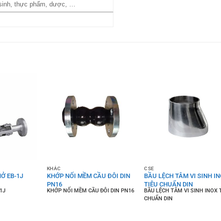
 sinh, thực phẩm, dược, …
KHÁC
CSE
Ở EB-1J
KHỚP NỐI MỀM CẦU ĐÔI DIN
BẦU LỆCH TÂM VI SINH I
PN16
TIÊU CHUẨN DIN
-1J
KHỚP NỐI MỀM CẦU ĐÔI DIN PN16
BẦU LỆCH TÂM VI SINH INOX 
CHUẨN DIN