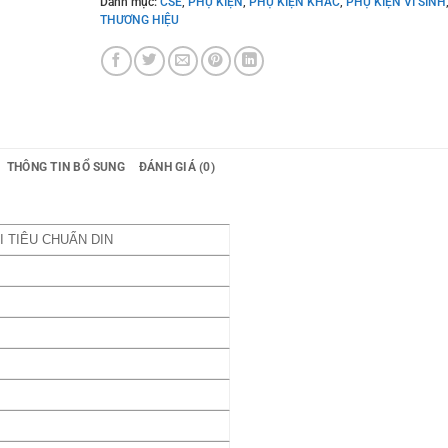
Danh mục:
CSE
,
PHỤ KIỆN
,
PHỤ KIỆN KHÁC
,
PHỤ KIỆN VI SINH
THƯƠNG HIỆU
THÔNG TIN BỔ SUNG
ĐÁNH GIÁ (0)
ÀI TIÊU CHUẨN DIN