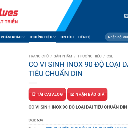
Tìm
 PHẨM KHÁC
THƯƠNG HIỆU
TIN TỨC
LIÊN HỆ
kiếm:
TRANG CHỦ
/
SẢN PHẨM
/
THƯƠNG HIỆU
/
CSE
CO VI SINH INOX 90 ĐỘ LOẠI D
TIÊU CHUẨN DIN
📑 TẢI CATALOG
📧 NHẬN BÁO GIÁ
CO VI SINH INOX 90 ĐỘ LOẠI DÀI TIÊU CHUẨN DIN
SKU:
634