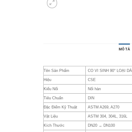
MÔ TẢ
Tên Sản Phẩm
CO VI SINH 90° LOẠI D
Hiệu
CSE
Kiểu Nối
Nối hàn
Tiêu Chuẩn
DIN
Đặc Điểm Kỹ Thuật
ASTM A269, A270
Vật Liệu
ASTM 304, 304L, 316L
Kích Thước
DN20 → DN100