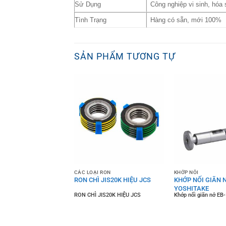
Sử Dụng
Công nghiệp vi sinh, hóa
Tình Trạng
Hàng có sẵn, mới 100%
SẢN PHẨM TƯƠNG TỰ
 RON
CÁC LOẠI RON
KHỚP NỐI
 ANSI CLASS 300LB
RON CHÌ JIS20K HIỆU JCS
KHỚP NỐI GIÃN N
S
YOSHITAKE
ANSI CLASS 300LB HIỆU
RON CHÌ JIS20K HIỆU JCS
Khớp nối giãn nở EB