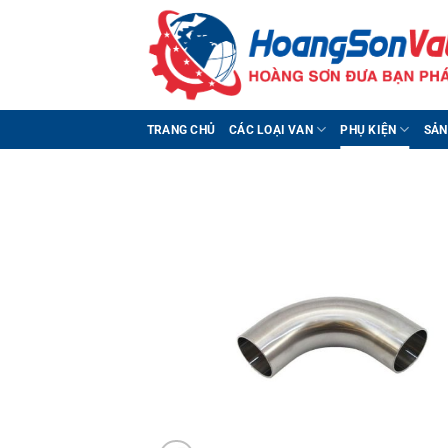
Bỏ
qua
nội
dung
TRANG CHỦ
CÁC LOẠI VAN
PHỤ KIỆN
SẢN