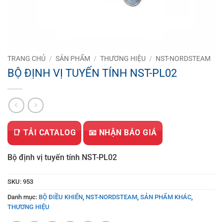
TRANG CHỦ
/
SẢN PHẨM
/
THƯƠNG HIỆU
/
NST-NORDSTEAM
BỘ ĐỊNH VỊ TUYẾN TÍNH NST-PL02
📑 TẢI CATALOG
📧 NHẬN BÁO GIÁ
Bộ định vị tuyến tính NST-PL02
SKU:
953
Danh mục:
BỘ ĐIỀU KHIỂN
,
NST-NORDSTEAM
,
SẢN PHẨM KHÁC
,
THƯƠNG HIỆU