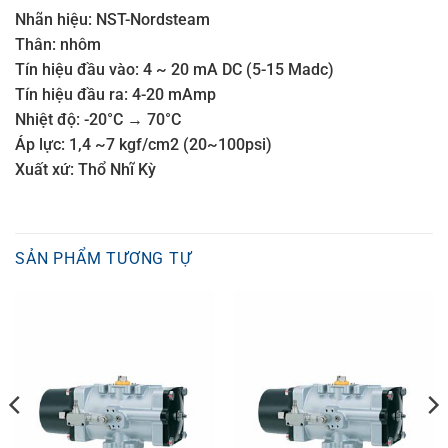
Nhãn hiệu: NST-Nordsteam
Thân: nhôm
Tín hiệu đầu vào: 4 ~ 20 mA DC (5-15 Madc)
Tín hiệu đầu ra: 4-20 mAmp
Nhiệt độ: -20°C → 70°C
Áp lực: 1,4 ~7 kgf/cm2 (20~100psi)
Xuất xứ: Thổ Nhĩ Kỳ
SẢN PHẨM TƯƠNG TỰ