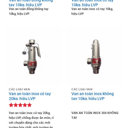
tay 10kg, hiệu LVP
10kg, hiệu LVP
Van an toàn đồng không tay
Van an toàn inox có tay 10kg,
10kg, hiệu LVP
hiệu LVP
CÁC LOẠI VAN
CÁC LOẠI VAN
Van an toàn inox có tay
Van an toàn inox không
20kg, hiệu LVP
tay 10kg, hiệu LVP
Được xếp
Van an toàn inox có tay 20kg,
VAN AN TOÀN INOX 304 KHÔNG
hạng
5
5
hiệu LVP, chống được ăn mòn, rỉ
TAY
sao
sét chuyên dùng cho các môi
trường hóa chất, môi trường áp