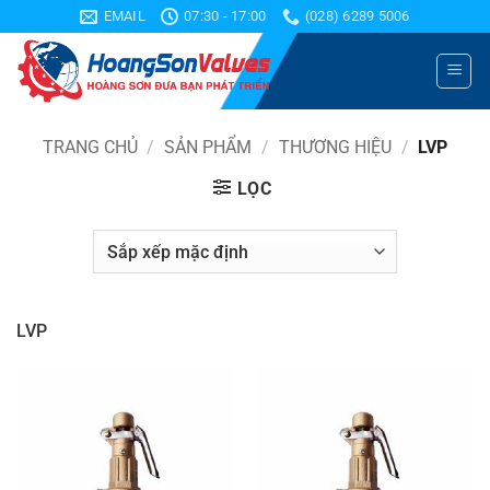
Bỏ
EMAIL
07:30 - 17:00
(028) 6289 5006
qua
nội
dung
TRANG CHỦ
/
SẢN PHẨM
/
THƯƠNG HIỆU
/
LVP
LỌC
LVP