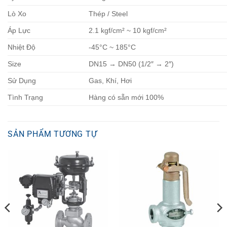
Lò Xo
Thép / Steel
Áp Lực
2.1 kgf/cm² ~ 10 kgf/cm²
Nhiệt Độ
-45°C ~ 185°C
Size
DN15 → DN50 (1/2″ → 2″)
Sử Dụng
Gas, Khí, Hơi
Tình Trạng
Hàng có sẵn mới 100%
SẢN PHẨM TƯƠNG TỰ