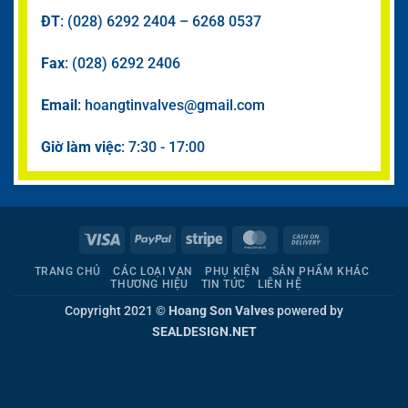
ĐT
: (028) 6292 2404 – 6268 0537
Fax
: (028) 6292 2406
Email
: hoangtinvalves@gmail.com
Giờ làm việc
: 7:30 - 17:00
Visa
PayPal
Stripe
MasterCard
Cash
On
TRANG CHỦ
CÁC LOẠI VAN
PHỤ KIỆN
SẢN PHẨM KHÁC
Delivery
THƯƠNG HIỆU
TIN TỨC
LIÊN HỆ
Copyright 2021 ©
Hoang Son Valves
powered by
SEALDESIGN.NET