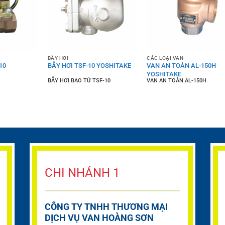
BẪY HƠI
CÁC LOẠI VAN
10
BẪY HƠI TSF-10 YOSHITAKE
VAN AN TOÀN AL-150H
YOSHITAKE
BẪY HƠI BAO TỬ TSF-10
VAN AN TOÀN AL-150H
CHI NHÁNH 1
CÔNG TY TNHH THƯƠNG MẠI
DỊCH VỤ VAN HOÀNG SƠN