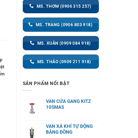
MS. THƠM (0906 315 257)
MS. TRANG (0906 803 918)
MS. XUÂN (0909 084 918)
áp
MS. THẢO (0909 211 918)
yệt
iểm
SẢN PHẨM NỔI BẬT
VAN CỬA GANG KITZ
10SMAS
VAN XẢ KHÍ TỰ ĐỘNG
BẰNG ĐỒNG