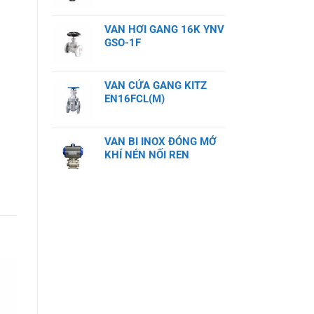
VAN HƠI GANG 16K YNV
GSO-1F
VAN CỬA GANG KITZ
EN16FCL(M)
VAN BI INOX ĐÓNG MỞ
KHÍ NÉN NỐI REN