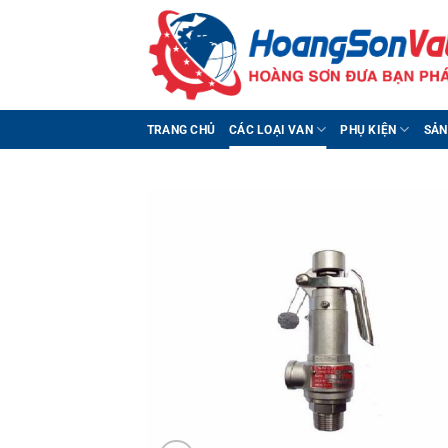
Bỏ
qua
nội
dung
TRANG CHỦ
CÁC LOẠI VAN
PHỤ KIỆN
SẢN