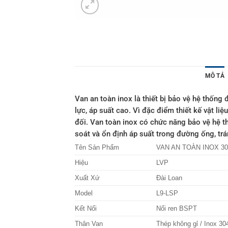
MÔ TẢ
Van an toàn inox là thiết bị bảo vệ hệ thốn
lực, áp suất cao. Vì đặc điểm thiết kế vật l
đối. Van toàn inox có chức năng bảo vệ hệ t
soát và ổn định áp suất trong đường ống, tr
Tên Sản Phẩm
VAN AN TOÀN INOX 30
Hiệu
LVP
Xuất Xứ
Đài Loan
Model
L9-LSP
Kết Nối
Nối ren BSPT
Thân Van
Thép không gỉ / Inox 30