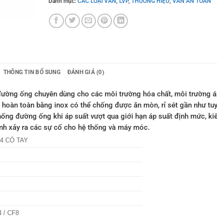
Danh mục:
CÁC LOẠI VAN
,
LVP
,
THƯƠNG HIỆU
,
VAN AN TOÀN
THÔNG TIN BỔ SUNG
ĐÁNH GIÁ (0)
g đường ống chuyên dùng cho các môi trường hóa chất, môi trường 
iệu hoàn toàn bằng inox có thể chống được ăn mòn, rỉ sét gần như tu
hống đường ống khi áp suất vượt qua giới hạn áp suất định mức, k
ánh xảy ra các sự cố cho hệ thống và máy móc.
4 CÓ TAY
4 / CF8