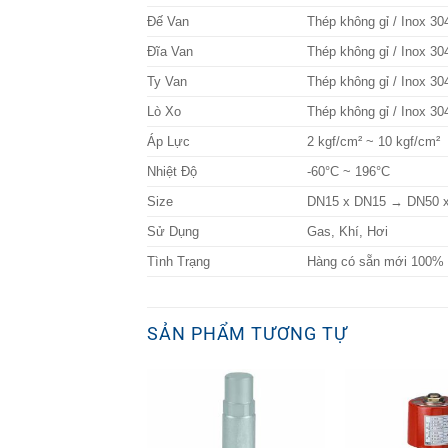
Đế Van
Thép không gỉ / Inox 3
Đĩa Van
Thép không gỉ / Inox 3
Ty Van
Thép không gỉ / Inox 3
Lò Xo
Thép không gỉ / Inox 3
Áp Lực
2 kgf/cm² ~ 10 kgf/cm²
Nhiệt Độ
-60°C ~ 196°C
Size
DN15 x DN15 → DN50 x D
Sử Dụng
Gas, Khí, Hơi
Tình Trạng
Hàng có sẵn mới 100%
SẢN PHẨM TƯƠNG TỰ