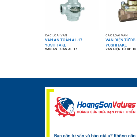
 VAN
CÁC LOẠI VAN
CÁC LOẠI VAN
N TỪ DP-100
VAN AN TOÀN AL-17
VAN ĐIỆN TỪ DP-
AKE
YOSHITAKE
YOSHITAKE
 TỪ DP-100
VAN AN TOÀN AL-17
VAN ĐIỆN TỪ DP-10
Bạn cần tư vấn và báo giá ư? Không cần