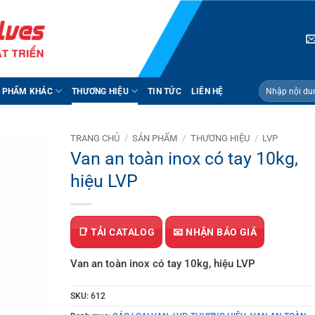
Tìm
 PHẨM KHÁC
THƯƠNG HIỆU
TIN TỨC
LIÊN HỆ
kiếm:
TRANG CHỦ
/
SẢN PHẨM
/
THƯƠNG HIỆU
/
LVP
Van an toàn inox có tay 10kg,
hiệu LVP
📑 TẢI CATALOG
📧 NHẬN BÁO GIÁ
Van an toàn inox có tay 10kg, hiệu LVP
SKU:
612