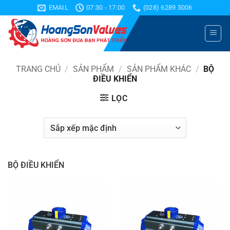
Bỏ
EMAIL
07:30 - 17:00
(028) 6289 5006
qua
nội
dung
TRANG CHỦ
/
SẢN PHẨM
/
SẢN PHẨM KHÁC
/
BỘ
ĐIỀU KHIỂN
LỌC
BỘ ĐIỀU KHIỂN