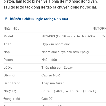
piston, làm lò xo bị nén về 1 phía để mở hoặc đóng van,
sau đó lò xo tác động để tạo ra chuyển động ngược lại.
Đầu khí nén 1 chiều Single Acting NKS-063
Nhãn Hiệu
NUTOR
Model
NKS-063 (Có 16 model từ NKS-052 → đế
Thân
Hợp kim nhôm đúc
Nắp
Nhôm đúc được phủ sơn Epoxy
Piston
Nhôm đúc
Lò Xo
Thép phủ sơn Epoxy
Đệm Kín
Cao su NBR
Bánh Răng
Thép mạ Niken
Nhiệt Độ
-20°C ~ (-40ºF) → +80°C ~ (+176ºF)
Đóng + Mở
Góc 90°