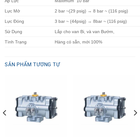
Áp Lực
Maximum 10 bar
Lực Mở
2 bar ~(29 psig) → 8 bar ~ (116 psig)
Lực Đóng
3 bar ~ (44psig) → 8bar ~ (116 psig)
Sử Dụng
Lắp cho van Bi, và van Bướm,
Tình Trạng
Hàng có sẵn, mới 100%
SẢN PHẨM TƯƠNG TỰ