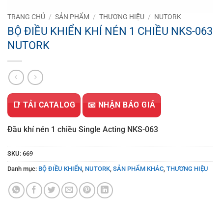
TRANG CHỦ
/
SẢN PHẨM
/
THƯƠNG HIỆU
/
NUTORK
BỘ ĐIỀU KHIỂN KHÍ NÉN 1 CHIỀU NKS-063
NUTORK
📑 TẢI CATALOG
📧 NHẬN BÁO GIÁ
Đầu khí nén 1 chiều Single Acting NKS-063
SKU:
669
Danh mục:
BỘ ĐIỀU KHIỂN
,
NUTORK
,
SẢN PHẨM KHÁC
,
THƯƠNG HIỆU