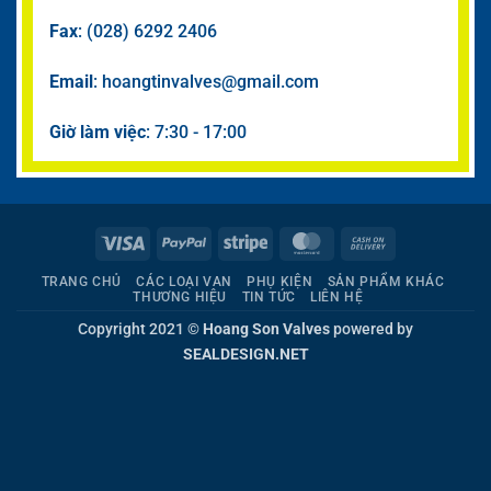
Fax
: (028) 6292 2406
Email
: hoangtinvalves@gmail.com
Giờ làm việc
: 7:30 - 17:00
Visa
PayPal
Stripe
MasterCard
Cash
On
TRANG CHỦ
CÁC LOẠI VAN
PHỤ KIỆN
SẢN PHẨM KHÁC
Delivery
THƯƠNG HIỆU
TIN TỨC
LIÊN HỆ
Copyright 2021 ©
Hoang Son Valves
powered by
SEALDESIGN.NET