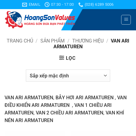
Bỏ
EMAIL
07:30 - 17:00
(028) 6289 5006
qua
nội
dung
TRANG CHỦ
/
SẢN PHẨM
/
THƯƠNG HIỆU
/
VAN ARI
ARMATUREN
LỌC
VAN ARI ARMATUREN, BẪY HƠI ARI ARMATUREN , VAN
ĐIỀU KHIỂN ARI ARMATUREN , VAN 1 CHIỀU ARI
ARMATUREN, VAN 2 CHIỀU ARI ARMATUREN, VAN KHÍ
NÉN ARI ARMATUREN