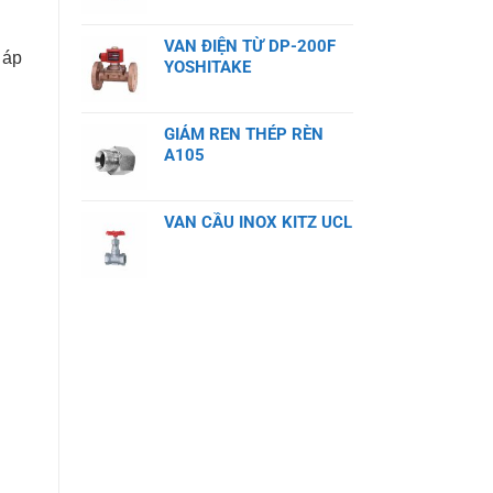
VAN ĐIỆN TỪ DP-200F
 áp
YOSHITAKE
GIẢM REN THÉP RÈN
A105
VAN CẦU INOX KITZ UCL