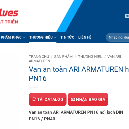
Tìm
 PHẨM KHÁC
THƯƠNG HIỆU
TIN TỨC
LIÊN HỆ
kiếm:
TRANG CHỦ
/
SẢN PHẨM
/
THƯƠNG HIỆU
/
VAN ARI
ARMATUREN
Van an toàn ARI ARMATUREN h
PN16
📑 TẢI CATALOG
📧 NHẬN BÁO GIÁ
Van an toàn ARI ARMATUREN PN16 nối bích DIN
PN16 / PN40