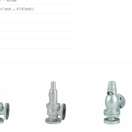
r ~ 40 bar
” inch → 4″/ 6″inch )