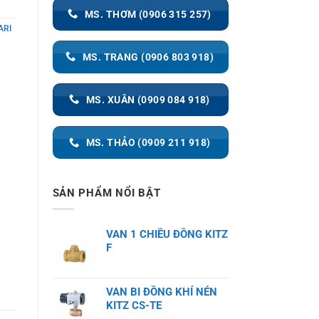
MS. THƠM (0906 315 257)
ARI
MS. TRANG (0906 803 918)
MS. XUÂN (0909 084 918)
MS. THẢO (0909 211 918)
SẢN PHẨM NỔI BẬT
VAN 1 CHIỀU ĐỒNG KITZ
F
VAN BI ĐỒNG KHÍ NÉN
KITZ CS-TE