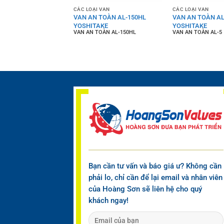
 VAN
CÁC LOẠI VAN
CÁC LOẠI VAN
N TỪ DP-200
VAN AN TOÀN AL-150HL
VAN AN TOÀN AL
AKE
YOSHITAKE
YOSHITAKE
 TỪ DP-200
VAN AN TOÀN AL-150HL
VAN AN TOÀN AL-5
Bạn cần tư vấn và báo giá ư? Không cần
phải lo, chỉ cần để lại email và nhân viên
của Hoàng Sơn sẽ liên hệ cho quý
khách ngay!