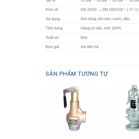
Sét từ
10 bar ~ 16 bar ~ 20 bar ~ 30 ba
Kích cỡ
DN 20/32 → DN 100/150 ~ ( ¾” / 1¼
Sử dụng
Hơi nóng, khí nén, nước, dầu
Tình trạng
Hàng có sẳn, mới 100%
Xuất xứ
Đức
Đơn giá
Xin liên hệ
SẢN PHẨM TƯƠNG TỰ