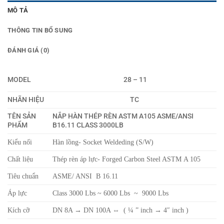
MÔ TẢ
THÔNG TIN BỔ SUNG
ĐÁNH GIÁ (0)
MODEL
28 – 11
NHÃN HIỆU
TC
TÊN SẢN
NẮP HÀN THÉP RÈN ASTM A105 ASME/ANSI
PHẨM
B16.11 CLASS 3000LB
Kiểu nối
Hàn lồng- Socket Weldeding (S/W)
Chất liệu
Thép rèn áp lực- Forged Carbon Steel ASTM A 105
Tiêu chuẩn
ASME/ ANSI B 16.11
Áp lực
Class 3000 Lbs ~ 6000 Lbs ~ 9000 Lbs
Kích cỡ
DN 8A → DN 100A ⇔ ( ¼ ” inch → 4″ inch )