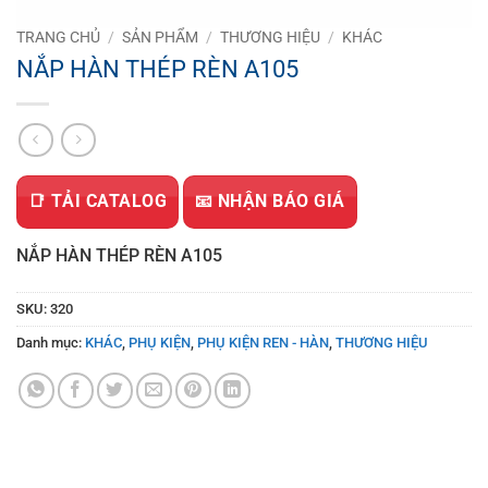
TRANG CHỦ
/
SẢN PHẨM
/
THƯƠNG HIỆU
/
KHÁC
NẮP HÀN THÉP RÈN A105
📑 TẢI CATALOG
📧 NHẬN BÁO GIÁ
NẮP HÀN THÉP RÈN A105
SKU:
320
Danh mục:
KHÁC
,
PHỤ KIỆN
,
PHỤ KIỆN REN - HÀN
,
THƯƠNG HIỆU