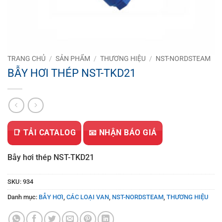
TRANG CHỦ
/
SẢN PHẨM
/
THƯƠNG HIỆU
/
NST-NORDSTEAM
BẪY HƠI THÉP NST-TKD21
📑 TẢI CATALOG
📧 NHẬN BÁO GIÁ
Bẫy hơi thép NST-TKD21
SKU:
934
Danh mục:
BẪY HƠI
,
CÁC LOẠI VAN
,
NST-NORDSTEAM
,
THƯƠNG HIỆU