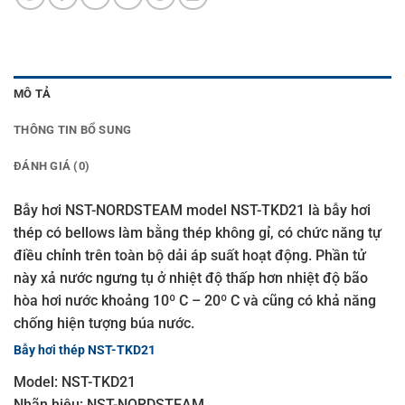
MÔ TẢ
THÔNG TIN BỔ SUNG
ĐÁNH GIÁ (0)
Bẫy hơi NST-NORDSTEAM model NST-TKD21 là bẫy hơi
thép có bellows làm bằng thép không gỉ, có chức năng tự
điều chỉnh trên toàn bộ dải áp suất hoạt động. Phần tử
này xả nước ngưng tụ ở nhiệt độ thấp hơn nhiệt độ bão
hòa hơi nước khoảng 10º C – 20º C và cũng có khả năng
chống hiện tượng búa nước.
Bẫy hơi thép NST-TKD21
Model: NST-TKD21
Nhãn hiệu: NST-NORDSTEAM