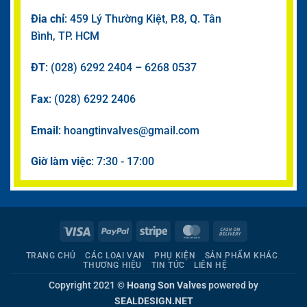
Đia chỉ
: 459 Lý Thường Kiệt, P.8, Q. Tân
Bình, TP. HCM
ĐT
: (028) 6292 2404 – 6268 0537
Fax
: (028) 6292 2406
Email
: hoangtinvalves@gmail.com
Giờ làm việc
: 7:30 - 17:00
Visa
PayPal
Stripe
MasterCard
Cash
On
TRANG CHỦ
CÁC LOẠI VAN
PHỤ KIỆN
SẢN PHẨM KHÁC
Delivery
THƯƠNG HIỆU
TIN TỨC
LIÊN HỆ
Copyright 2021 ©
Hoang Son Valves
powered by
SEALDESIGN.NET