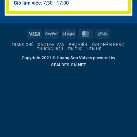
Giờ làm việc
: 7:30 - 17:00
Visa
PayPal
Stripe
MasterCard
Cash
On
TRANG CHỦ
CÁC LOẠI VAN
PHỤ KIỆN
SẢN PHẨM KHÁC
Delivery
THƯƠNG HIỆU
TIN TỨC
LIÊN HỆ
Copyright 2021 ©
Hoang Son Valves
powered by
SEALDESIGN.NET