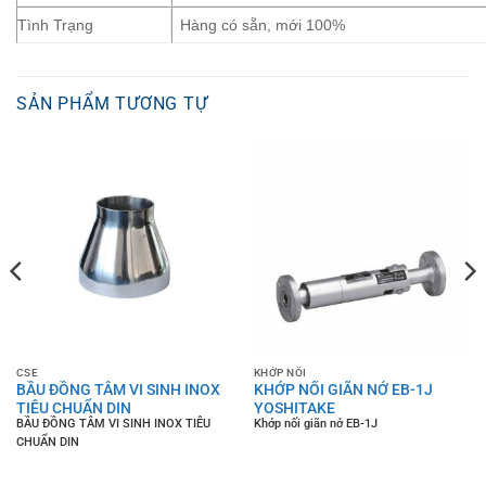
Tình Trạng
Hàng có sẵn, mới 100%
SẢN PHẨM TƯƠNG TỰ
CSE
KHỚP NỐI
BẦU ĐỒNG TÂM VI SINH INOX
KHỚP NỐI GIÃN NỞ EB-1J
TIÊU CHUẨN DIN
YOSHITAKE
BẦU ĐỒNG TÂM VI SINH INOX TIÊU
Khớp nối giãn nở EB-1J
CHUẨN DIN