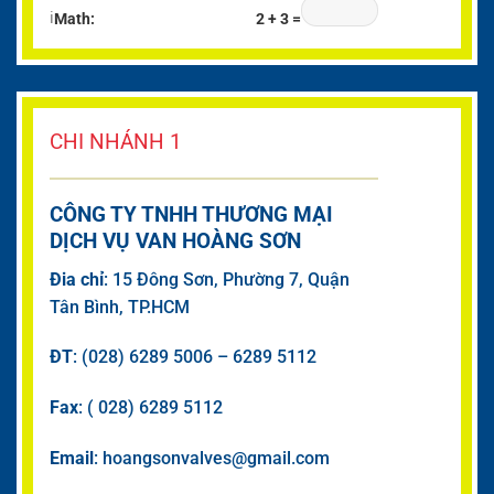
ℹ
Math:
2 + 3 =
CHI NHÁNH 1
CÔNG TY TNHH THƯƠNG MẠI
DỊCH VỤ VAN HOÀNG SƠN
Đia chỉ
: 15 Đông Sơn, Phường 7, Quận
Tân Bình, TP.HCM
ĐT
: (028) 6289 5006 – 6289 5112
Fax
: ( 028) 6289 5112
Email
: hoangsonvalves@gmail.com