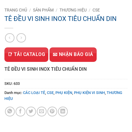
TRANG CHỦ
/
SẢN PHẨM
/
THƯƠNG HIỆU
/
CSE
TÊ ĐỀU VI SINH INOX TIÊU CHUẨN DIN
📑 TẢI CATALOG
📧 NHẬN BÁO GIÁ
TÊ ĐỀU VI SINH INOX TIÊU CHUẨN DIN
SKU:
633
Danh mục:
CÁC LOẠI TÊ
,
CSE
,
PHỤ KIỆN
,
PHỤ KIỆN VI SINH
,
THƯƠNG
HIỆU