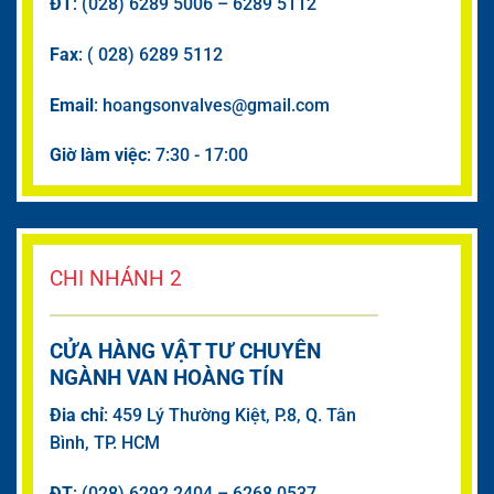
ĐT
: (028) 6289 5006 – 6289 5112
Fax
: ( 028) 6289 5112
Email
: hoangsonvalves@gmail.com
Giờ làm việc
: 7:30 - 17:00
CHI NHÁNH 2
CỬA HÀNG VẬT TƯ CHUYÊN
NGÀNH VAN HOÀNG TÍN
Đia chỉ
: 459 Lý Thường Kiệt, P.8, Q. Tân
Bình, TP. HCM
ĐT
: (028) 6292 2404 – 6268 0537