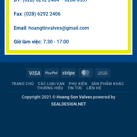
Fax
: (028) 6292 2406
Email
: hoangtinvalves@gmail.com
Giờ làm việc
: 7:30 - 17:00
Visa
PayPal
Stripe
MasterCard
Cash
On
TRANG CHỦ
CÁC LOẠI VAN
PHỤ KIỆN
SẢN PHẨM KHÁC
Delivery
THƯƠNG HIỆU
TIN TỨC
LIÊN HỆ
Copyright 2021 ©
Hoang Son Valves
powered by
SEALDESIGN.NET