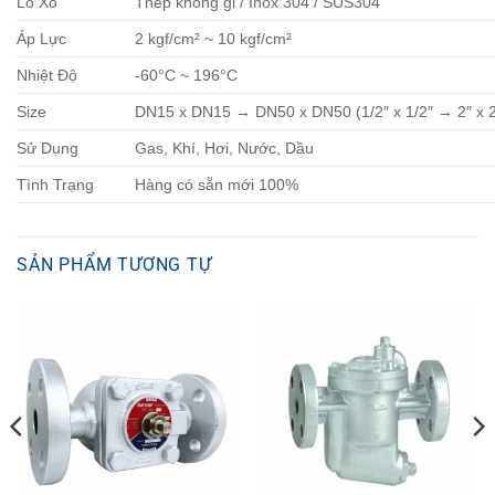
Lò Xo
Thép không gỉ / Inox 304 / SUS304
Áp Lực
2 kgf/cm² ~ 10 kgf/cm²
Nhiệt Độ
-60°C ~ 196°C
Size
DN15 x DN15 → DN50 x DN50 (1/2″ x 1/2″ → 2″ x 2
Sử Dụng
Gas, Khí, Hơi, Nước, Dầu
Tình Trạng
Hàng có sẵn mới 100%
SẢN PHẨM TƯƠNG TỰ