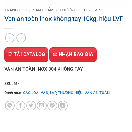
TRANG CHỦ
/
SẢN PHẨM
/
THƯƠNG HIỆU
/
LVP
Van an toàn inox không tay 10kg, hiệu LVP
📑 TẢI CATALOG
📧 NHẬN BÁO GIÁ
VAN AN TOÀN INOX 304 KHÔNG TAY
SKU:
614
Danh mục:
CÁC LOẠI VAN
,
LVP
,
THƯƠNG HIỆU
,
VAN AN TOÀN