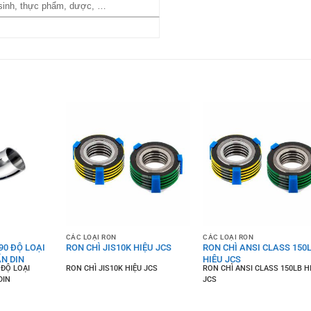
 sinh, thực phẩm, dược, …
CÁC LOẠI RON
CÁC LOẠI RON
 90 ĐỘ LOẠI
RON CHÌ JIS10K HIỆU JCS
RON CHÌ ANSI CLASS 150
N DIN
HIỆU JCS
 ĐỘ LOẠI
RON CHÌ JIS10K HIỆU JCS
RON CHÌ ANSI CLASS 150LB H
DIN
JCS