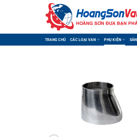
Bỏ
qua
nội
dung
TRANG CHỦ
CÁC LOẠI VAN
PHỤ KIỆN
SẢN