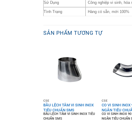
Sử Dụng
Công nghiệp vi sinh, hóa
Tình Trạng
Hàng có sẵn, mới 100%
SẢN PHẨM TƯƠNG TỰ
 RON
CSE
CSE
 ANSI CLASS 300LB
BẦU LỆCH TÂM VI SINH INOX
CO VI SINH INOX
S
TIÊU CHUẨN SMS
NGẮN TIÊU CHUẨ
ANSI CLASS 300LB HIỆU
BẦU LỆCH TÂM VI SINH INOX TIÊU
CO VI SINH INOX 90
CHUẨN SMS
NGẮN TIÊU CHUẨN 