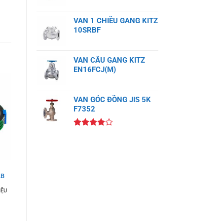
VAN 1 CHIỀU GANG KITZ
10SRBF
VAN CẦU GANG KITZ
EN16FCJ(M)
VAN GÓC ĐỒNG JIS 5K
F7352
Được
xếp hạng
4.00
5
sao
LB
IỆU