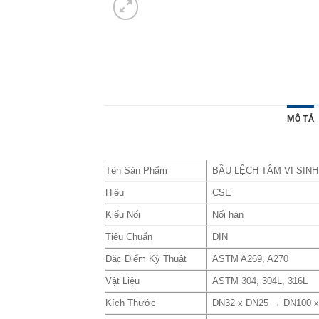
MÔ TẢ
Tên Sản Phẩm
BẦU LỆCH TÂM VI SINH
Hiệu
CSE
Kiểu Nối
Nối hàn
Tiêu Chuẩn
DIN
Đặc Điểm Kỹ Thuật
ASTM A269, A270
Vật Liệu
ASTM 304, 304L, 316L
Kích Thước
DN32 x DN25 → DN100 x