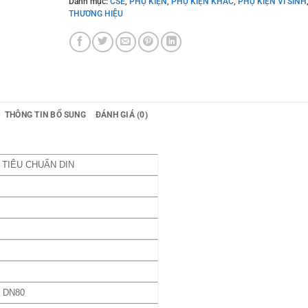
Danh mục:
CSE
,
PHỤ KIỆN
,
PHỤ KIỆN KHÁC
,
PHỤ KIỆN VI SINH
THƯƠNG HIỆU
THÔNG TIN BỔ SUNG
ĐÁNH GIÁ (0)
 TIÊU CHUẨN DIN
 DN80