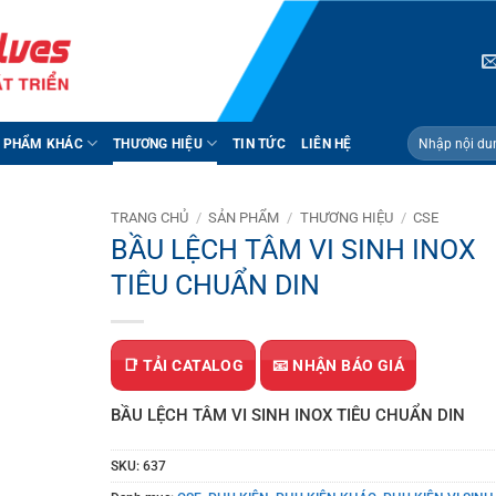
Tìm
 PHẨM KHÁC
THƯƠNG HIỆU
TIN TỨC
LIÊN HỆ
kiếm:
TRANG CHỦ
/
SẢN PHẨM
/
THƯƠNG HIỆU
/
CSE
BẦU LỆCH TÂM VI SINH INOX
TIÊU CHUẨN DIN
📑 TẢI CATALOG
📧 NHẬN BÁO GIÁ
BẦU LỆCH TÂM VI SINH INOX TIÊU CHUẨN DIN
SKU:
637