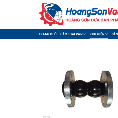
Bỏ
qua
nội
dung
TRANG CHỦ
CÁC LOẠI VAN
PHỤ KIỆN
SẢN