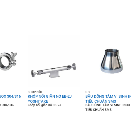
KHỚP NỐI
CSE
NOX 304/316
KHỚP NỐI GIÃN NỞ EB-2J
BẦU ĐỒNG TÂM VI SINH I
YOSHITAKE
TIÊU CHUẨN SMS
X 304/316
Khớp nối giãn nở EB-2J
BẦU ĐỒNG TÂM VI SINH INOX
TIÊU CHUẨN SMS