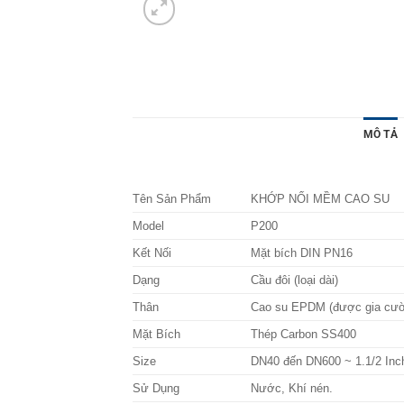
MÔ TẢ
Tên Sản Phẩm
KHỚP NỐI MỀM CAO SU
Model
P200
Kết Nối
Mặt bích DIN PN16
Dạng
Cầu đôi (loại dài)
Thân
Cao su EPDM (được gia cườn
Mặt Bích
Thép Carbon SS400
Size
DN40 đến DN600 ~ 1.1/2 Inch
Sử Dụng
Nước, Khí nén.