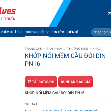
Tìm
 PHẨM KHÁC
THƯƠNG HIỆU
TIN TỨC
LIÊN HỆ
kiếm:
TRANG CHỦ
/
SẢN PHẨM
/
THƯƠNG HIỆU
/
KHÁC
KHỚP NỐI MỀM CẦU ĐÔI DIN
PN16
📑 TẢI CATALOG
📧 NHẬN BÁO GIÁ
KHỚP NỐI MỀM CẦU ĐÔI DIN PN16
SKU:
621