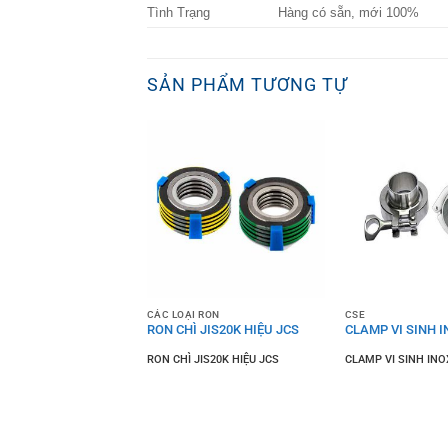
Tình Trạng
Hàng có sẵn, mới 100%
SẢN PHẨM TƯƠNG TỰ
CÁC LOẠI RON
CSE
 GANG PN16 JOEUN
RON CHÌ JIS20K HIỆU JCS
CLAMP VI SINH I
GANG PN16 JOEUN
RON CHÌ JIS20K HIỆU JCS
CLAMP VI SINH INO