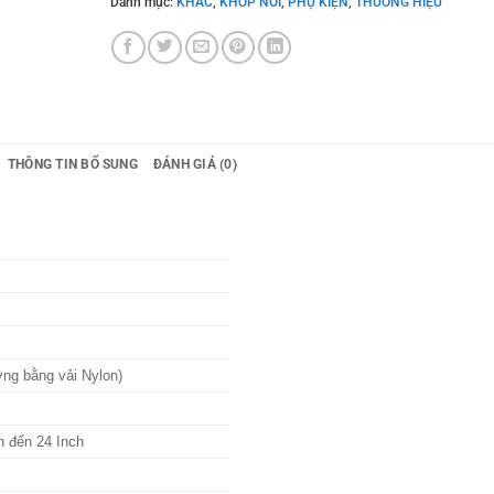
Danh mục:
KHÁC
,
KHỚP NỐI
,
PHỤ KIỆN
,
THƯƠNG HIỆU
THÔNG TIN BỔ SUNG
ĐÁNH GIÁ (0)
g bằng vải Nylon)
 đến 24 Inch