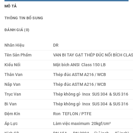
MÔ TẢ
THÔNG TIN BỔ SUNG
ĐÁNH GIÁ (0)
Nhãn Hiệu
DR
Tên Sản Phẩm
VAN BI TAY GẠT THÉP ĐÚC NỐI BÍCH CLAS
Kiểu Nối
Mặt bích ANSI Class 150 LB
Thân Van
Thép đúc ASTM A216 / WCB
Nắp Van
Thép đúc ASTM A216 / WCB
Trục Van
Thép không gỉ- Inox SUS 304 & SUS 316
Bi Van
Thép không gỉ- Inox SUS 304 & SUS 316
Đệm Kín
Ron TEFLON / PTFE
Áp Lực
Làm việc maximum 20kgf/cm²