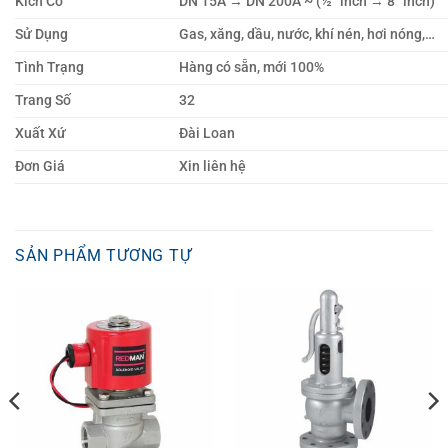
Kích Cỡ
DN 15A → DN 200A ~ (½” inch → 8” inch)
Sử Dụng
Gas, xăng, dầu, nước, khí nén, hơi nóng,…
Tình Trạng
Hàng có sẵn, mới 100%
Trang Số
32
Xuất Xứ
Đài Loan
Đơn Giá
Xin liên hệ
SẢN PHẨM TƯƠNG TỰ