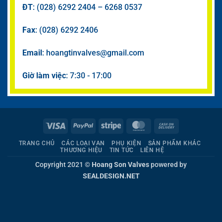
ĐT
: (028) 6292 2404 – 6268 0537
Fax
: (028) 6292 2406
Email
: hoangtinvalves@gmail.com
Giờ làm việc
: 7:30 - 17:00
Visa
PayPal
Stripe
MasterCard
Cash
On
TRANG CHỦ
CÁC LOẠI VAN
PHỤ KIỆN
SẢN PHẨM KHÁC
Delivery
THƯƠNG HIỆU
TIN TỨC
LIÊN HỆ
Copyright 2021 ©
Hoang Son Valves
powered by
SEALDESIGN.NET