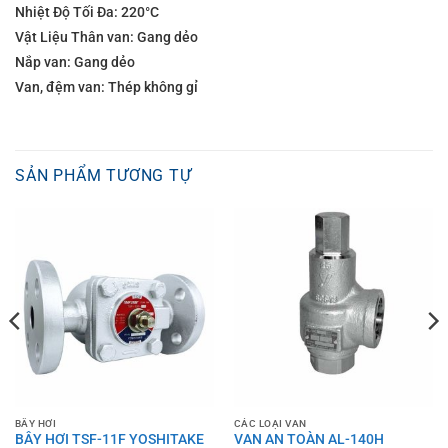
Nhiệt Độ Tối Đa: 220°C
Vật Liệu Thân van: Gang dẻo
Nắp van: Gang dẻo
Van, đệm van: Thép không gỉ
SẢN PHẨM TƯƠNG TỰ
BẪY HƠI
CÁC LOẠI VAN
BẪY HƠI TSF-11F YOSHITAKE
VAN AN TOÀN AL-140H