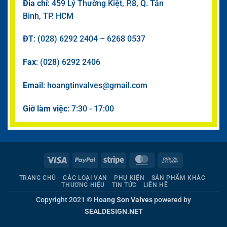
Đia chỉ
: 459 Lý Thường Kiệt, P.8, Q. Tân
Bình, TP. HCM
ĐT
: (028) 6292 2404 – 6268 0537
Fax
: (028) 6292 2406
Email
: hoangtinvalves@gmail.com
Giờ làm việc
: 7:30 - 17:00
Visa
PayPal
Stripe
MasterCard
Cash
On
TRANG CHỦ
CÁC LOẠI VAN
PHỤ KIỆN
SẢN PHẨM KHÁC
Delivery
THƯƠNG HIỆU
TIN TỨC
LIÊN HỆ
Copyright 2021 ©
Hoang Son Valves
powered by
SEALDESIGN.NET