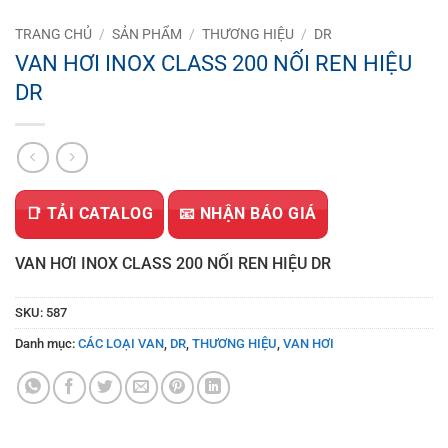
TRANG CHỦ
/
SẢN PHẨM
/
THƯƠNG HIỆU
/
DR
VAN HƠI INOX CLASS 200 NỐI REN HIỆU
DR
📑 TẢI CATALOG
📧 NHẬN BÁO GIÁ
VAN HƠI INOX CLASS 200 NỐI REN HIỆU DR
SKU:
587
Danh mục:
CÁC LOẠI VAN
,
DR
,
THƯƠNG HIỆU
,
VAN HƠI