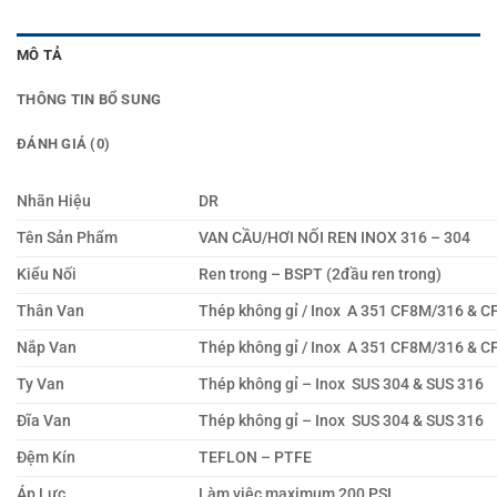
MÔ TẢ
THÔNG TIN BỔ SUNG
ĐÁNH GIÁ (0)
Nhãn Hiệu
DR
Tên Sản Phẩm
VAN CẦU/HƠI NỐI REN INOX 316 – 304
Kiểu Nối
Ren trong – BSPT (2đầu ren trong)
Thân Van
Thép không gỉ / Inox A 351 CF8M/316 & C
Nắp Van
Thép không gỉ / Inox A 351 CF8M/316 & C
Ty Van
Thép không gỉ – Inox SUS 304 & SUS 316
Đĩa Van
Thép không gỉ – Inox SUS 304 & SUS 316
Đệm Kín
TEFLON – PTFE
Áp Lực
Làm việc maximum 200 PSI