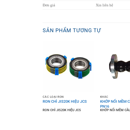
Đơn giá
Xin liên hệ
SẢN PHẨM TƯƠNG TỰ
 TÊ
CÁC LOẠI RON
KHÁC
VI SINH INOX TIÊU
RON CHÌ JIS20K HIỆU JCS
KHỚP NỐI MỀM C
DIN
PN16
I SINH INOX TIÊU CHUẨN
RON CHÌ JIS20K HIỆU JCS
KHỚP NỐI MỀM CẦU