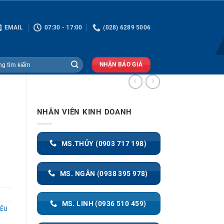
EMAIL
07:30 - 17:00
(028) 6289 5006
NHẬN BÁO GIÁ
NHÂN VIÊN KINH DOANH
MS.THỦY (0903 717 198)
MS. NGÂN (0938 395 978)
MS. LINH (0936 510 459)
IỆU