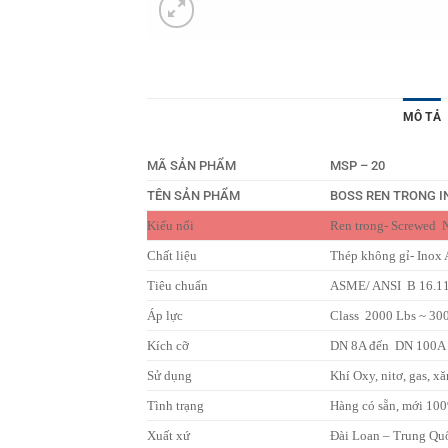
MÔ TẢ
MÃ SẢN PHẨM
MSP – 20
TÊN SẢN PHẨM
BOSS REN TRONG I
Kiểu nối
Ren trong- Screwed
Chất liệu
Thép không gỉ- Inox
Tiêu chuẩn
ASME/ ANSI B 16.1
Áp lực
Class 2000 Lbs ~ 30
Kích cỡ
DN 8A đến DN 100A ~ 
Sử dụng
Khí Oxy, nitơ, gas, xă
Tình trạng
Hàng có sẵn, mới 10
Xuất xứ
Đài Loan – Trung Qu