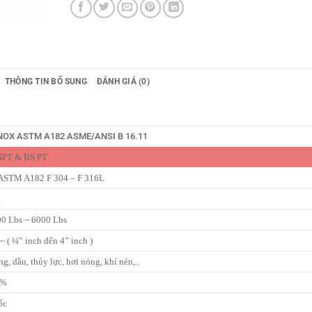
THÔNG TIN BỔ SUNG
ĐÁNH GIÁ (0)
NOX ASTM A182 ASME/ANSI B 16.11
 NPT & BS PT
 ASTM A182 F 304 – F 316L
1
00 Lbs ~ 6000 Lbs
( ¼” inch đến 4” inch )
ng, dầu, thủy lực, hơi nóng, khí nén,..
0%
ốc