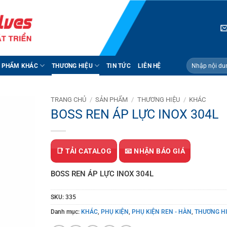
Tìm
 PHẨM KHÁC
THƯƠNG HIỆU
TIN TỨC
LIÊN HỆ
kiếm:
TRANG CHỦ
/
SẢN PHẨM
/
THƯƠNG HIỆU
/
KHÁC
BOSS REN ÁP LỰC INOX 304L
📑 TẢI CATALOG
📧 NHẬN BÁO GIÁ
BOSS REN ÁP LỰC INOX 304L
SKU:
335
Danh mục:
KHÁC
,
PHỤ KIỆN
,
PHỤ KIỆN REN - HÀN
,
THƯƠNG H