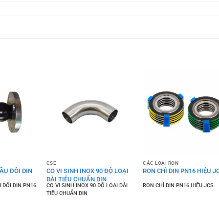
CSE
CÁC LOẠI RON
ẦU ĐÔI DIN
CO VI SINH INOX 90 ĐỘ LOẠI
RON CHÌ DIN PN16 HIỆU J
DÀI TIÊU CHUẨN DIN
 ĐÔI DIN PN16
CO VI SINH INOX 90 ĐỘ LOẠI DÀI
RON CHÌ DIN PN16 HIỆU JCS
TIÊU CHUẨN DIN