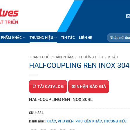
Tìm
 PHẨM KHÁC
THƯƠNG HIỆU
TIN TỨC
LIÊN HỆ
kiếm:
TRANG CHỦ
/
SẢN PHẨM
/
THƯƠNG HIỆU
/
KHÁC
HALFCOUPLING REN INOX 304
📑 TẢI CATALOG
📧 NHẬN BÁO GIÁ
HALFCOUPLING REN INOX 304L
SKU:
334
Danh mục:
KHÁC
,
PHỤ KIỆN
,
PHỤ KIỆN KHÁC
,
THƯƠNG HIỆU