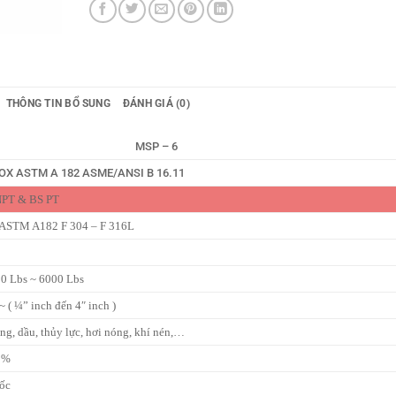
THÔNG TIN BỔ SUNG
ĐÁNH GIÁ (0)
MSP – 6
OX ASTM A 182 ASME/ANSI B 16.11
NPT & BS PT
 ASTM A182 F 304 – F 316L
1
00 Lbs ~ 6000 Lbs
( ¼” inch đến 4″ inch )
ăng, dầu, thủy lực, hơi nóng, khí nén,…
0%
ốc