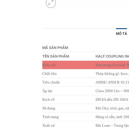
MÔ TẢ
MÃ SẢN PHẨM
TÊN SẢN PHẨM
HALF COUPLING IN
Kiểu nối
Ren trong-Screwed 
Chất liệu
Thép không gỉ- Inox
Tiêu chuẩn
ASME/ ANSI B 16.1
Áp lực
Class 2000 Lbs ~ 30
Kích cỡ
DN 8A đến DN 100A ~ 
Sử dụng
Khí Oxy, nitơ, gas, x
Tình trạng
Hàng có sẵn, mới 10
Xuất xứ
Đài Loan – Trung Qu