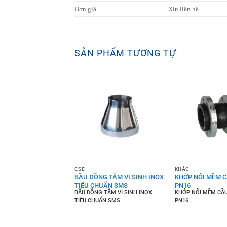
Đơn giá
Xin liên hệ
SẢN PHẨM TƯƠNG TỰ
CSE
KHÁC
I MỀM YBF-2E
BẦU ĐỒNG TÂM VI SINH INOX
KHỚP NỐI MỀM C
AKE
TIÊU CHUẨN SMS
PN16
giãn nở inox YBF-2E
BẦU ĐỒNG TÂM VI SINH INOX
KHỚP NỐI MỀM CẦU
TIÊU CHUẨN SMS
PN16