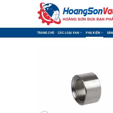
Bỏ
qua
nội
dung
TRANG CHỦ
CÁC LOẠI VAN
PHỤ KIỆN
SẢN