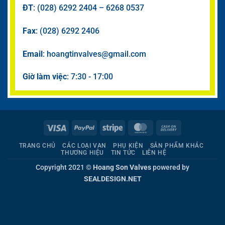
ĐT
: (028) 6292 2404 – 6268 0537
Fax
: (028) 6292 2406
Email
: hoangtinvalves@gmail.com
Giờ làm việc
: 7:30 - 17:00
Visa
PayPal
Stripe
MasterCard
Cash
On
TRANG CHỦ
CÁC LOẠI VAN
PHỤ KIỆN
SẢN PHẨM KHÁC
Delivery
THƯƠNG HIỆU
TIN TỨC
LIÊN HỆ
Copyright 2021 ©
Hoang Son Valves
powered by
SEALDESIGN.NET