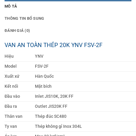
MÔ TẢ
THÔNG TIN BỔ SUNG
ĐÁNH GIÁ (0)
VAN AN TOÀN THÉP 20K YNV FSV-2F
Hiệu
YNV
Model
FSV-2F
Xuất xứ
Hàn Quốc
Kết nối
Mặt bích
Đầu vào
Inlet JIS10K, 20K FF
Đầu ra
Outlet JIS20K FF
Thân van
Thép đúc SC480
Ty van
Thép không gỉ Inox 304L