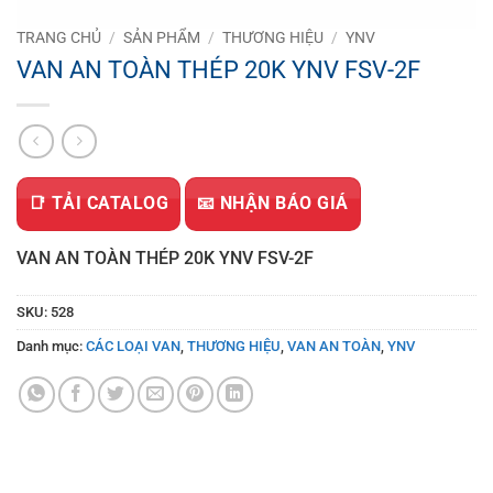
TRANG CHỦ
/
SẢN PHẨM
/
THƯƠNG HIỆU
/
YNV
VAN AN TOÀN THÉP 20K YNV FSV-2F
📑 TẢI CATALOG
📧 NHẬN BÁO GIÁ
VAN AN TOÀN THÉP 20K YNV FSV-2F
SKU:
528
Danh mục:
CÁC LOẠI VAN
,
THƯƠNG HIỆU
,
VAN AN TOÀN
,
YNV