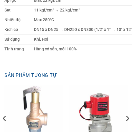
Áp lực
Max 22 kgf/cm²
Set
11 kgf/cm² → 22 kgf/cm²
Nhiệt độ
Max 250°C
Kích cỡ
DN15 x DN25 → DN250 x DN300 (1/2″ x 1″ → 10″ x 12″
Sử dụng
Khí, Hơi
Tình trạng
Hàng có sẵn, mới 100%
SẢN PHẨM TƯƠNG TỰ