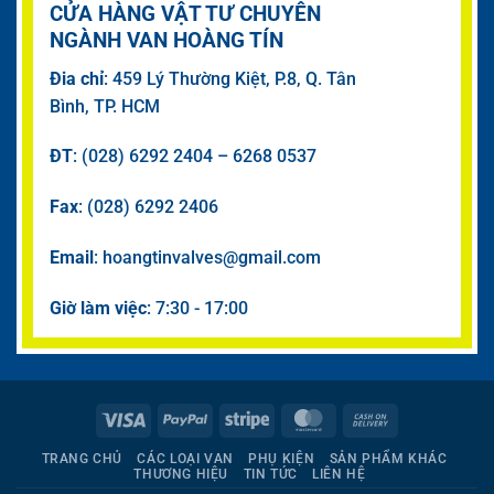
CỬA HÀNG VẬT TƯ CHUYÊN
NGÀNH VAN HOÀNG TÍN
Đia chỉ
: 459 Lý Thường Kiệt, P.8, Q. Tân
Bình, TP. HCM
ĐT
: (028) 6292 2404 – 6268 0537
Fax
: (028) 6292 2406
Email
: hoangtinvalves@gmail.com
Giờ làm việc
: 7:30 - 17:00
Visa
PayPal
Stripe
MasterCard
Cash
On
TRANG CHỦ
CÁC LOẠI VAN
PHỤ KIỆN
SẢN PHẨM KHÁC
Delivery
THƯƠNG HIỆU
TIN TỨC
LIÊN HỆ