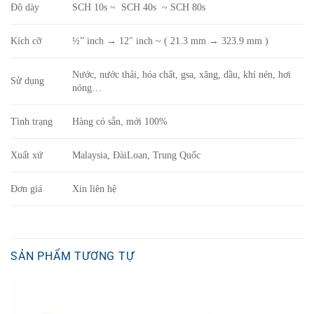
Độ dày
SCH 10s ~ SCH 40s ~ SCH 80s
Kích cỡ
½” inch → 12″ inch ~ ( 21.3 mm → 323.9 mm )
Nước, nước thải, hóa chất, gsa, xăng, dầu, khí nén, hơi
Sử dụng
nóng…
Tình trạng
Hàng có sẵn, mới 100%
Xuất xứ
Malaysia, ĐàiLoan, Trung Quốc
Đơn giá
Xin liên hệ
SẢN PHẨM TƯƠNG TỰ