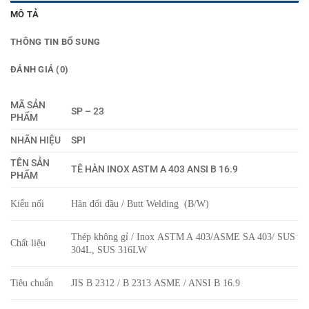
MÔ TẢ
THÔNG TIN BỔ SUNG
ĐÁNH GIÁ (0)
MÃ SẢN
SP – 23
PHẨM
NHÃN HIỆU
SPI
TÊN SẢN
TÊ HÀN INOX ASTM A 403 ANSI B 16.9
PHẨM
Kiểu nối
Hàn đối đầu / Butt Welding (B/W)
Thép không gỉ / Inox ASTM A 403/ASME SA 403/ SUS
Chất liệu
304L, SUS 316LW
Tiêu chuẩn
JIS B 2312 / B 2313 ASME / ANSI B 16.9