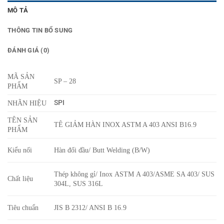
MÔ TẢ
THÔNG TIN BỔ SUNG
ĐÁNH GIÁ (0)
MÃ SẢN
SP – 28
PHẨM
SPI
NHÃN HIỆU
TÊN SẢN
TÊ GIẢM HÀN INOX ASTM A 403 ANSI B16.9
PHẨM
Kiểu nối
Hàn đối đầu/ Butt Welding (B/W)
Thép không gỉ/ Inox ASTM A 403/ASME SA 403/ SUS
Chất liệu
304L, SUS 316L
Tiêu chuẩn
JIS B 2312/ ANSI B 16.9