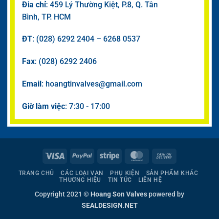
Đia chỉ
: 459 Lý Thường Kiệt, P.8, Q. Tân
Bình, TP. HCM
ĐT
: (028) 6292 2404 – 6268 0537
Fax
: (028) 6292 2406
Email
: hoangtinvalves@gmail.com
Giờ làm việc
: 7:30 - 17:00
Visa
PayPal
Stripe
MasterCard
Cash
On
TRANG CHỦ
CÁC LOẠI VAN
PHỤ KIỆN
SẢN PHẨM KHÁC
Delivery
THƯƠNG HIỆU
TIN TỨC
LIÊN HỆ
Copyright 2021 ©
Hoang Son Valves
powered by
SEALDESIGN.NET