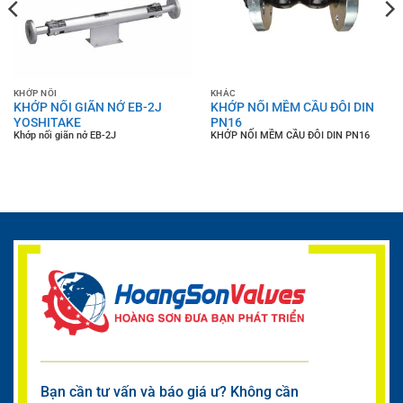
KHỚP NỐI
KHÁC
KHỚP NỐI GIÃN NỞ EB-2J
KHỚP NỐI MỀM CẦU ĐÔI DIN
YOSHITAKE
PN16
Khớp nối giãn nở EB-2J
KHỚP NỐI MỀM CẦU ĐÔI DIN PN16
Bạn cần tư vấn và báo giá ư? Không cần