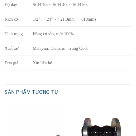
Độ dày
SCH 10s ~ SCH 40s ~ SCH 80s
Kích cỡ
1/2” → 24” ~ ( 21.3mm → 610mm)
Tình trạng
Hàng có sẵn, mới 100%
Xuất xứ
Malaysia, ĐàiLoan, Trung Quốc
Đơn giá
Xin liên hệ
SẢN PHẨM TƯƠNG TỰ