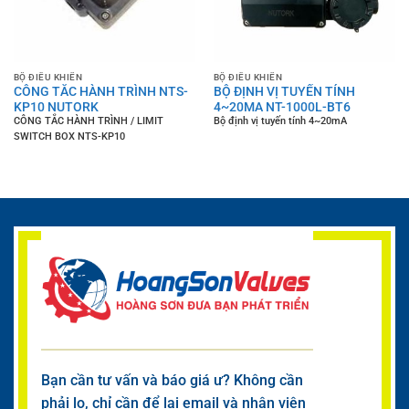
BỘ ĐIỀU KHIỂN
BỘ ĐIỀU KHIỂN
CÔNG TẮC HÀNH TRÌNH NTS-
BỘ ĐỊNH VỊ TUYẾN TÍNH
KP10 NUTORK
4~20MA NT-1000L-BT6
CÔNG TẮC HÀNH TRÌNH / LIMIT
Bộ định vị tuyến tính 4~20mA
SWITCH BOX NTS-KP10
Bạn cần tư vấn và báo giá ư? Không cần
phải lo, chỉ cần để lại email và nhân viên