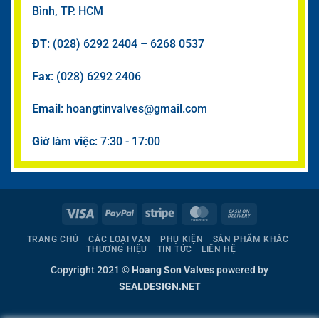
Bình, TP. HCM
ĐT
: (028) 6292 2404 – 6268 0537
Fax
: (028) 6292 2406
Email
: hoangtinvalves@gmail.com
Giờ làm việc
: 7:30 - 17:00
Visa
PayPal
Stripe
MasterCard
Cash
On
TRANG CHỦ
CÁC LOẠI VAN
PHỤ KIỆN
SẢN PHẨM KHÁC
Delivery
THƯƠNG HIỆU
TIN TỨC
LIÊN HỆ
Copyright 2021 ©
Hoang Son Valves
powered by
SEALDESIGN.NET