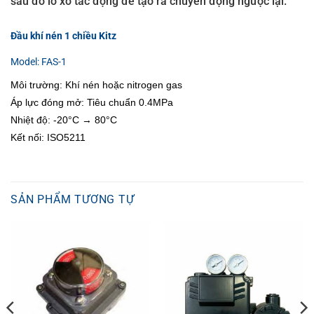
sau đó lò xo tác động để tạo ra chuyển động ngược lại.
Đầu khí nén 1 chiều Kitz
Model: FAS-1
Môi trường: Khí nén hoặc nitrogen gas
Áp lực đóng mở: Tiêu chuẩn 0.4MPa
Nhiệt độ: -20°C → 80°C
Kết nối: ISO5211
SẢN PHẨM TƯƠNG TỰ