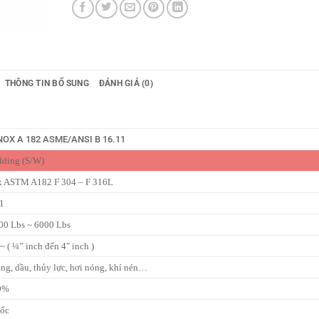
THÔNG TIN BỔ SUNG
ĐÁNH GIÁ (0)
OX A 182 ASME/ANSI B 16.11
lding (S/W)
ox ASTM A182 F 304 – F 316L
1
00 Lbs ~ 6000 Lbs
( ¼” inch đến 4″ inch )
ăng, dầu, thủy lực, hơi nóng, khí nén…
00%
uốc