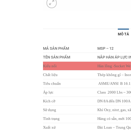
MÔ TẢ
MẢ SẢN PHẨM
MSP – 12
TÊN SẢN PHẨM
NẮP HÀN ÁP LỰC IN
Kiểu nối
Hàn lồng -Socket We
Chất liệu
Thép không gỉ – In
Tiêu chuẩn
ASME/ANSI B 16.1
Áp lực
Class 2000 Lbs ~ 30
Kích cỡ
DN 8A đến DN 100A ~ 
Sử dụng
Khí Oxy, nitơ, gas, x
Tình trạng
Hàng có sẵn, mới 1
Xuất xứ
Đài Loan – Trung Q