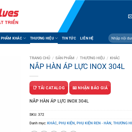
Tìm
 PHẨM KHÁC
THƯƠNG HIỆU
TIN TỨC
LIÊN HỆ
kiếm:
TRANG CHỦ
/
SẢN PHẨM
/
THƯƠNG HIỆU
/
KHÁC
NẮP HÀN ÁP LỰC INOX 304L
📑 TẢI CATALOG
📧 NHẬN BÁO GIÁ
NẮP HÀN ÁP LỰC INOX 304L
SKU:
372
Danh mục:
KHÁC
,
PHỤ KIỆN
,
PHỤ KIỆN REN - HÀN
,
THƯƠNG H