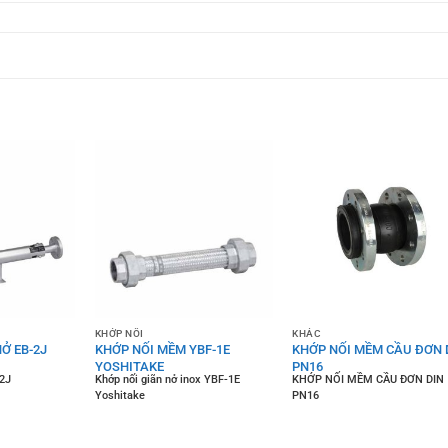
KHỚP NỐI
KHÁC
Ở EB-2J
KHỚP NỐI MỀM YBF-1E
KHỚP NỐI MỀM CẦU ĐƠN 
YOSHITAKE
PN16
-2J
Khớp nối giãn nở inox YBF-1E
KHỚP NỐI MỀM CẦU ĐƠN DIN
Yoshitake
PN16