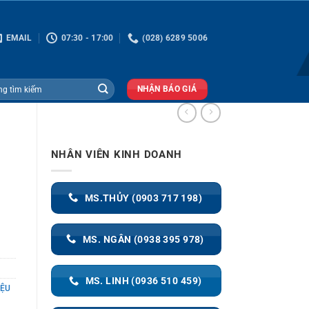
EMAIL
07:30 - 17:00
(028) 6289 5006
NHẬN BÁO GIÁ
NHÂN VIÊN KINH DOANH
MS.THỦY (0903 717 198)
MS. NGÂN (0938 395 978)
MS. LINH (0936 510 459)
IỆU