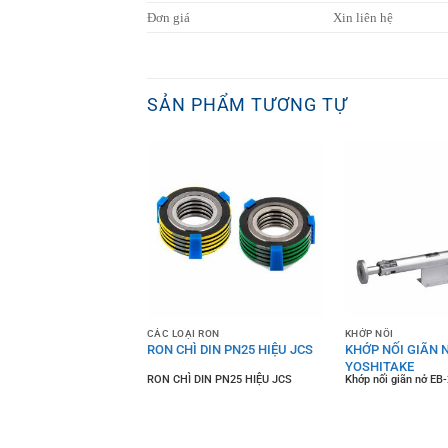
Đơn giá
Xin liên hệ
SẢN PHẨM TƯƠNG TỰ
CÁC LOẠI RON
KHỚP NỐI
D VAN SV310
RON CHÌ DIN PN25 HIỆU JCS
KHỚP NỐI GIÃN N
YOSHITAKE
D VAN SV310 NUTORK
RON CHÌ DIN PN25 HIỆU JCS
Khớp nối giãn nở EB