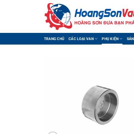
Bỏ
qua
nội
dung
TRANG CHỦ
CÁC LOẠI VAN
PHỤ KIỆN
SẢN