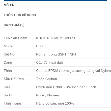
MÔ TẢ
THÔNG TIN BỔ SUNG
ĐÁNH GIÁ (0)
Tên Sản Phẩm
KHỚP NỐI MỀM CAO SU
Model
P500
Kết Nối
Nối ren trong BSPT / NPT
Dạng
Cầu đôi (loại dài)
Thân
Cao su EPDM (được gia cường bằng vải Nylon
Đầu Nối Ren
Thép Carbon
Size
DN20 đến DN80 ~ 3/4 Inch đến 3 Inch
Sử Dụng
Nước, Khí nén.
Tình Trạng
Hàng có sẵn, mới 100%