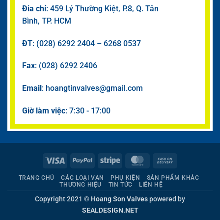
Đia chỉ
: 459 Lý Thường Kiệt, P.8, Q. Tân
Bình, TP. HCM
ĐT
: (028) 6292 2404 – 6268 0537
Fax
: (028) 6292 2406
Email
: hoangtinvalves@gmail.com
Giờ làm việc
: 7:30 - 17:00
Visa
PayPal
Stripe
MasterCard
Cash
On
TRANG CHỦ
CÁC LOẠI VAN
PHỤ KIỆN
SẢN PHẨM KHÁC
Delivery
THƯƠNG HIỆU
TIN TỨC
LIÊN HỆ
Copyright 2021 ©
Hoang Son Valves
powered by
SEALDESIGN.NET