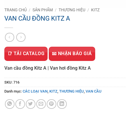
TRANG CHỦ
/
SẢN PHẨM
/
THƯƠNG HIỆU
/
KITZ
VAN CẦU ĐỒNG KITZ A
📑 TẢI CATALOG
📧 NHẬN BÁO GIÁ
Van cầu đồng Kitz A | Van hơi đồng Kitz A
SKU:
716
Danh mục:
CÁC LOẠI VAN
,
KITZ
,
THƯƠNG HIỆU
,
VAN CẦU