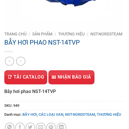
TRANG CHỦ
/
SẢN PHẨM
/
THƯƠNG HIỆU
/
NST-NORDSTEAM
BẪY HƠI PHAO NST-14TVP
📑 TẢI CATALOG
📧 NHẬN BÁO GIÁ
Bẫy hơi phao NST-14TVP
SKU:
949
Danh mục:
BẪY HƠI
,
CÁC LOẠI VAN
,
NST-NORDSTEAM
,
THƯƠNG HIỆU