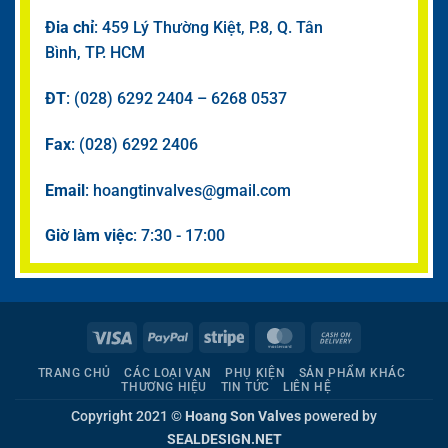
Đia chỉ
: 459 Lý Thường Kiệt, P.8, Q. Tân
Bình, TP. HCM
ĐT
: (028) 6292 2404 – 6268 0537
Fax
: (028) 6292 2406
Email
: hoangtinvalves@gmail.com
Giờ làm việc
: 7:30 - 17:00
Visa
PayPal
Stripe
MasterCard
Cash
On
TRANG CHỦ
CÁC LOẠI VAN
PHỤ KIỆN
SẢN PHẨM KHÁC
Delivery
THƯƠNG HIỆU
TIN TỨC
LIÊN HỆ
Copyright 2021 ©
Hoang Son Valves
powered by
SEALDESIGN.NET