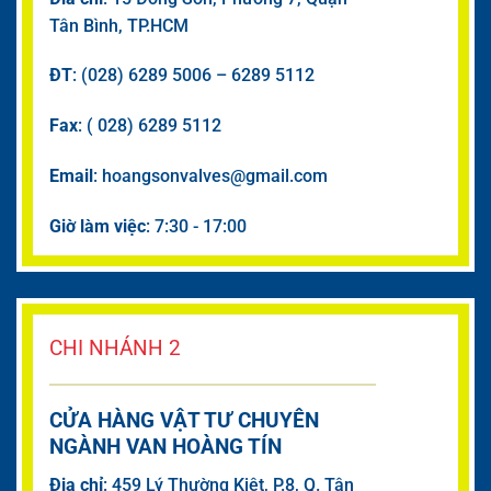
Tân Bình, TP.HCM
ĐT
: (028) 6289 5006 – 6289 5112
Fax
: ( 028) 6289 5112
Email
: hoangsonvalves@gmail.com
Giờ làm việc
: 7:30 - 17:00
CHI NHÁNH 2
CỬA HÀNG VẬT TƯ CHUYÊN
NGÀNH VAN HOÀNG TÍN
Đia chỉ
: 459 Lý Thường Kiệt, P.8, Q. Tân