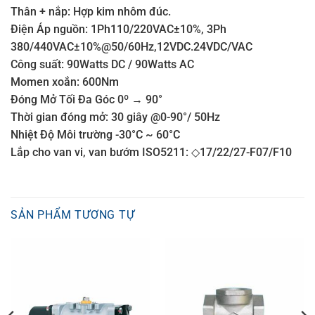
Thân + nắp: Hợp kim nhôm đúc.
Điện Áp nguồn: 1Ph110/220VAC±10%, 3Ph
380/440VAC±10%@50/60Hz,12VDC.24VDC/VAC
Công suất: 90Watts DC / 90Watts AC
Momen xoắn: 600Nm
Đóng Mở Tối Đa Góc 0º → 90°
Thời gian đóng mở: 30 giây @0-90°/ 50Hz
Nhiệt Độ Môi trường -30°C ~ 60°C
Lắp cho van vi, van bướm ISO5211: ◇17/22/27-F07/F10
SẢN PHẨM TƯƠNG TỰ