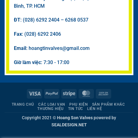
Bình, TP. HCM
ĐT
: (028) 6292 2404 – 6268 0537
Fax
: (028) 6292 2406
Email
: hoangtinvalves@gmail.com
Giờ làm việc
: 7:30 - 17:00
Visa
PayPal
Stripe
MasterCard
Cash
On
TRANG CHỦ
CÁC LOẠI VAN
PHỤ KIỆN
SẢN PHẨM KHÁC
Delivery
THƯƠNG HIỆU
TIN TỨC
LIÊN HỆ
Copyright 2021 ©
Hoang Son Valves
powered by
SEALDESIGN.NET