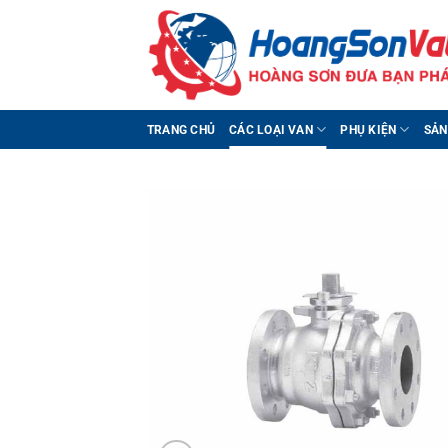
Bỏ
qua
nội
dung
TRANG CHỦ
CÁC LOẠI VAN
PHỤ KIỆN
SẢN