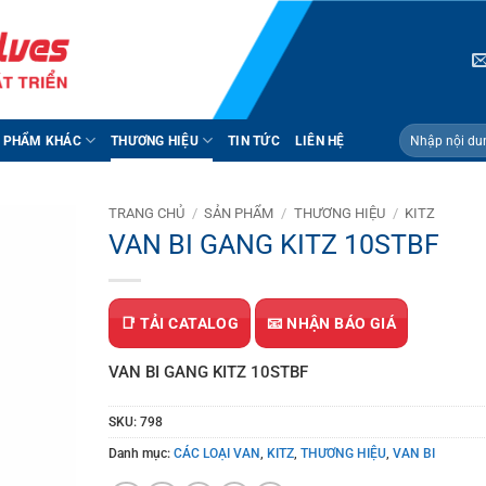
Tìm
 PHẨM KHÁC
THƯƠNG HIỆU
TIN TỨC
LIÊN HỆ
kiếm:
TRANG CHỦ
/
SẢN PHẨM
/
THƯƠNG HIỆU
/
KITZ
VAN BI GANG KITZ 10STBF
📑 TẢI CATALOG
📧 NHẬN BÁO GIÁ
VAN BI GANG KITZ 10STBF
SKU:
798
Danh mục:
CÁC LOẠI VAN
,
KITZ
,
THƯƠNG HIỆU
,
VAN BI