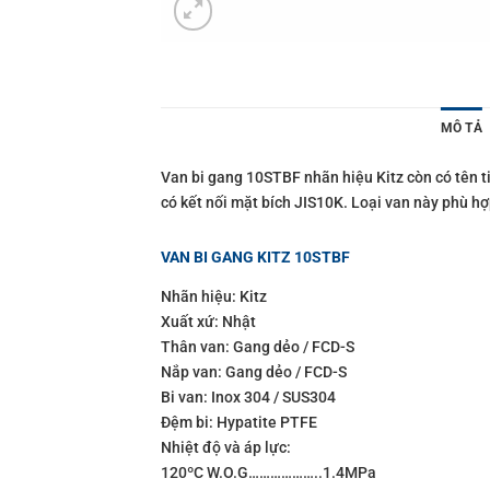
MÔ TẢ
Van bi gang 10STBF nhãn hiệu Kitz còn có tên tiế
có kết nối mặt bích JIS10K. Loại van này phù h
VAN BI GANG KITZ 10STBF
Nhãn hiệu: Kitz
Xuất xứ: Nhật
Thân van: Gang dẻo / FCD-S
Nắp van: Gang dẻo / FCD-S
Bi van: Inox 304 / SUS304
Đệm bi: Hypatite PTFE
Nhiệt độ và áp lực:
120ºC W.O.G………………..1.4MPa