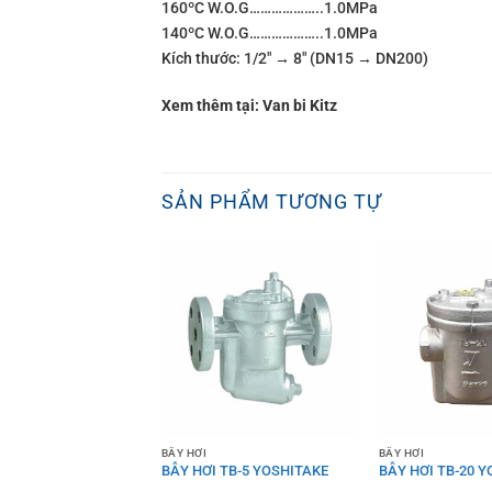
160ºC W.O.G………………..1.0MPa
140ºC W.O.G………………..1.0MPa
Kích thước: 1/2″ → 8″ (DN15 → DN200)
Xem thêm tại: Van bi Kitz
SẢN PHẨM TƯƠNG TỰ
 VAN
BẪY HƠI
BẪY HƠI
TOÀN AL-6
BẪY HƠI TB-5 YOSHITAKE
BẪY HƠI TB-20 
AKE