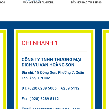
B-20
VAN AN TOÀN AL-150HL
BẪY HƠI BAO TỬ TSF-10
CHI NHÁNH 1
CÔNG TY TNHH THƯƠNG MẠI
DỊCH VỤ VAN HOÀNG SƠN
Đia chỉ
: 15 Đông Sơn, Phường 7, Quận
Tân Bình, TP.HCM
ĐT
: (028) 6289 5006 – 6289 5112
Fax
: ( 028) 6289 5112
Email
: hoangsonvalves@gmail.com