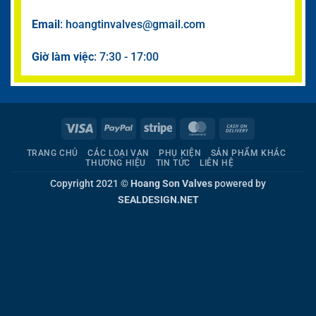
Email
: hoangtinvalves@gmail.com
Giờ làm việc
: 7:30 - 17:00
Visa
PayPal
Stripe
MasterCard
Cash
On
TRANG CHỦ
CÁC LOẠI VAN
PHỤ KIỆN
SẢN PHẨM KHÁC
Delivery
THƯƠNG HIỆU
TIN TỨC
LIÊN HỆ
Copyright 2021 ©
Hoang Son Valves
powered by
SEALDESIGN.NET