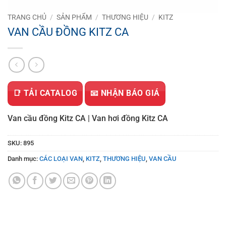
TRANG CHỦ
/
SẢN PHẨM
/
THƯƠNG HIỆU
/
KITZ
VAN CẦU ĐỒNG KITZ CA
📑 TẢI CATALOG
📧 NHẬN BÁO GIÁ
Van cầu đồng Kitz CA | Van hơi đồng Kitz CA
SKU:
895
Danh mục:
CÁC LOẠI VAN
,
KITZ
,
THƯƠNG HIỆU
,
VAN CẦU