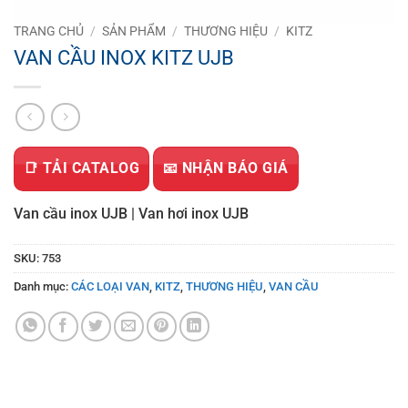
TRANG CHỦ
/
SẢN PHẨM
/
THƯƠNG HIỆU
/
KITZ
VAN CẦU INOX KITZ UJB
📑 TẢI CATALOG
📧 NHẬN BÁO GIÁ
Van cầu inox UJB | Van hơi inox UJB
SKU:
753
Danh mục:
CÁC LOẠI VAN
,
KITZ
,
THƯƠNG HIỆU
,
VAN CẦU