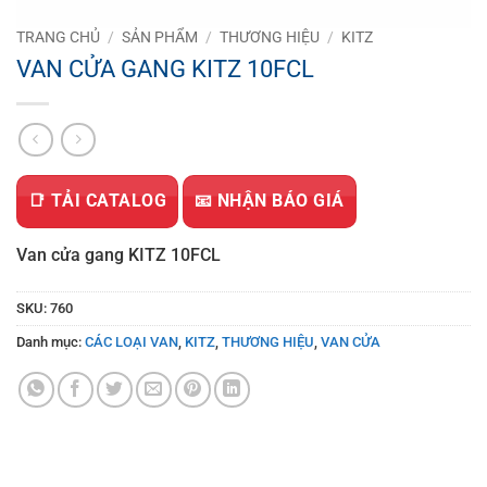
TRANG CHỦ
/
SẢN PHẨM
/
THƯƠNG HIỆU
/
KITZ
VAN CỬA GANG KITZ 10FCL
📑 TẢI CATALOG
📧 NHẬN BÁO GIÁ
Van cửa gang KITZ 10FCL
SKU:
760
Danh mục:
CÁC LOẠI VAN
,
KITZ
,
THƯƠNG HIỆU
,
VAN CỬA