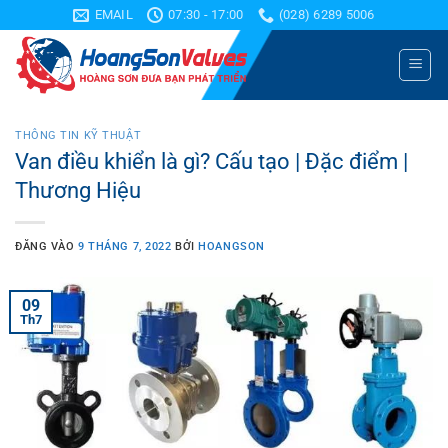
Bỏ
EMAIL
07:30 - 17:00
(028) 6289 5006
qua
nội
dung
THÔNG TIN KỸ THUẬT
Van điều khiển là gì? Cấu tạo | Đặc điểm |
Thương Hiệu
ĐĂNG VÀO
9 THÁNG 7, 2022
BỞI
HOANGSON
09
Th7