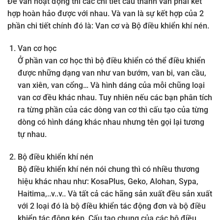
Để van hoạt động thì các chi tiết cấu thành van phải kết
hợp hoàn hảo được với nhau. Và van là sự kết hợp của 2
phần chi tiết chính đó là: Van cơ và Bộ điều khiển khí nén.
Van cơ học
Ở phần van cơ học thì bộ điều khiển có thể điều khiển
được những dạng van như van bướm, van bi, van cầu,
van xiên, van cổng… Và hình dáng của mỗi chũng loại
van cơ đều khác nhau. Tuy nhiên nếu các bạn phân tích
ra từng phần của các dòng van cơ thì cấu tạo của từng
dòng có hình dáng khác nhau nhưng tên gọi lại tương
tự nhau.
Bộ điều khiển khí nén
Bộ điều khiển khí nén nói chung thì có nhiều thương
hiệu khác nhau như: KosaPlus, Geko, Alohan, Sypa,
Haitima,..v..v.. Và tất cả các hãng sản xuất đều sản xuất
với 2 loại đó là bộ điều khiển tác động đơn và bộ điều
khiển tác động kép. Cấu tạo chung của các bộ điều