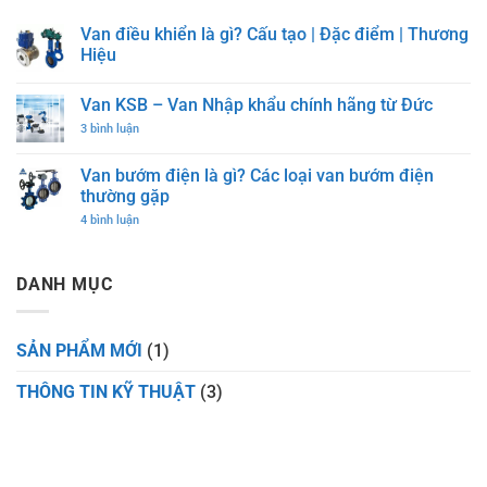
Van điều khiển là gì? Cấu tạo | Đặc điểm | Thương
Hiệu
Không
có
Van KSB – Van Nhập khẩu chính hãng từ Đức
bình
luận
ở
3 bình luận
ở
Van
Van
KSB
điều
–
Van bướm điện là gì? Các loại van bướm điện
khiển
Van
là
thường gặp
Nhập
gì?
khẩu
Cấu
ở
4 bình luận
chính
tạo
Van
hãng
|
bướm
từ
Đặc
điện
Đức
điểm
là
DANH MỤC
|
gì?
Thương
Các
Hiệu
loại
van
bướm
SẢN PHẨM MỚI
(1)
điện
thường
THÔNG TIN KỸ THUẬT
(3)
gặp