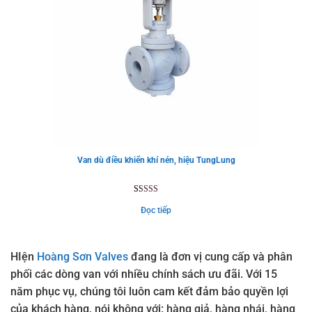
Van dù điều khiển khí nén, hiệu TungLung
5.00
1
trên 5
Đọc tiếp
dựa trên
đánh giá
HIện
Hoàng Sơn Valves
đang là đơn vị cung cấp và phân
phối các dòng van với nhiều chính sách ưu đãi. Với 15
năm phục vụ, chúng tôi luôn cam kết đảm bảo quyền lợi
của khách hàng, nói không với: hàng giả, hàng nhái, hàng