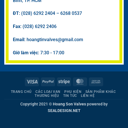
Bình, TP. HCM
ĐT
: (028) 6292 2404 – 6268 0537
Fax
: (028) 6292 2406
Email
: hoangtinvalves@gmail.com
Giờ làm việc
: 7:30 - 17:00
Visa
PayPal
Stripe
MasterCard
Cash
On
TRANG CHỦ
CÁC LOẠI VAN
PHỤ KIỆN
SẢN PHẨM KHÁC
Delivery
THƯƠNG HIỆU
TIN TỨC
LIÊN HỆ
Copyright 2021 ©
Hoang Son Valves
powered by
SEALDESIGN.NET