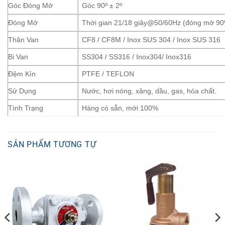
Góc Đóng Mở
Góc 90º ± 2º
Đóng Mở
Thời gian 21/18 giây@50/60Hz (đóng mở 90
Thân Van
CF8 / CF8M / Inox SUS 304 / Inox SUS 316
Bi Van
SS304 / SS316 / Inox304/ Inox316
Đệm Kín
PTFE / TEFLON
Sử Dụng
Nước, hơi nóng, xăng, dầu, gas, hóa chất.
Tình Trạng
Hàng có sẵn, mới 100%
SẢN PHẨM TƯƠNG TỰ