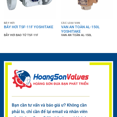
BẪY HƠI
CÁC LOẠI VAN
BẪY HƠI TSF-11F YOSHITAKE
VAN AN TOÀN AL-150L
YOSHITAKE
BẪY HƠI BAO TỬ TSF-11F
VAN AN TOÀN AL-150L
Bạn cần tư vấn và báo giá ư? Không cần
phải lo, chỉ cần để lại email và nhân viên