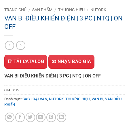
TRANG CHỦ
/
SẢN PHẨM
/
THƯƠNG HIỆU
/
NUTORK
VAN BI ĐIỀU KHIỂN ĐIỆN | 3 PC | NTQ | ON
OFF
📑 TẢI CATALOG
📧 NHẬN BÁO GIÁ
VAN BI ĐIỀU KHIỂN ĐIỆN | 3 PC | NTQ | ON OFF
SKU:
679
Danh mục:
CÁC LOẠI VAN
,
NUTORK
,
THƯƠNG HIỆU
,
VAN BI
,
VAN ĐIỀU
KHIỂN