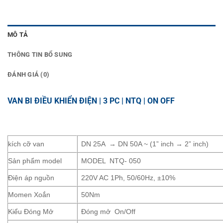
MÔ TẢ
THÔNG TIN BỔ SUNG
ĐÁNH GIÁ (0)
VAN BI ĐIỀU KHIỂN ĐIỆN | 3 PC | NTQ | ON OFF
kích cỡ van
DN 25A → DN 50A ~ (1” inch → 2” inch)
Sản phẩm model
MODEL NTQ- 050
Điện áp nguồn
220V AC 1Ph, 50/60Hz, ±10%
Momen Xoắn
50Nm
Kiểu Đóng Mở
Đóng mở On/Off