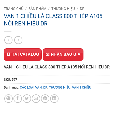
TRANG CHỦ
/
SẢN PHẨM
/
THƯƠNG HIỆU
/
DR
VAN 1 CHIỀU LÁ CLASS 800 THÉP A105
NỐI REN HIỆU DR
📑 TẢI CATALOG
📧 NHẬN BÁO GIÁ
VAN 1 CHIỀU LÁ CLASS 800 THÉP A105 NỐI REN HIỆU DR
SKU:
597
Danh mục:
CÁC LOẠI VAN
,
DR
,
THƯƠNG HIỆU
,
VAN 1 CHIỀU