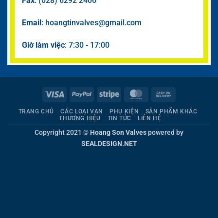
Fax
: (028) 6292 2406
Email
: hoangtinvalves@gmail.com
Giờ làm việc
: 7:30 - 17:00
Visa
PayPal
Stripe
MasterCard
Cash
On
TRANG CHỦ
CÁC LOẠI VAN
PHỤ KIỆN
SẢN PHẨM KHÁC
Delivery
THƯƠNG HIỆU
TIN TỨC
LIÊN HỆ
Copyright 2021 ©
Hoang Son Valves
powered by
SEALDESIGN.NET