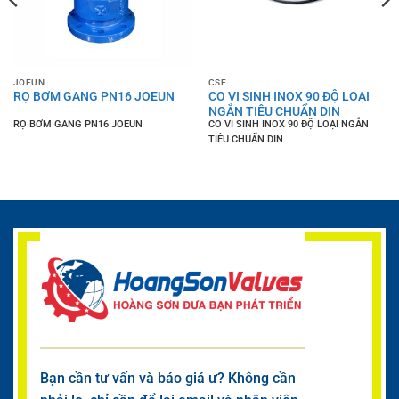
JOEUN
CSE
RỌ BƠM GANG PN16 JOEUN
CO VI SINH INOX 90 ĐỘ LOẠI
NGẮN TIÊU CHUẨN DIN
RỌ BƠM GANG PN16 JOEUN
CO VI SINH INOX 90 ĐỘ LOẠI NGẮN
TIÊU CHUẨN DIN
Bạn cần tư vấn và báo giá ư? Không cần