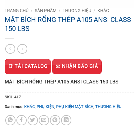
TRANG CHỦ
/
SẢN PHẨM
/
THƯƠNG HIỆU
/
KHÁC
MẶT BÍCH RỔNG THÉP A105 ANSI CLASS
150 LBS
📑 TẢI CATALOG
📧 NHẬN BÁO GIÁ
MẶT BÍCH RỔNG THÉP A105 ANSI CLASS 150 LBS
SKU:
417
Danh mục:
KHÁC
,
PHỤ KIỆN
,
PHỤ KIỆN MẶT BÍCH
,
THƯƠNG HIỆU