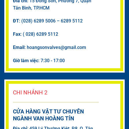
Đia chỉ
: 15 Đông Sơn, Phường 7, Quận
Tân Bình, TP.HCM
ĐT
: (028) 6289 5006 – 6289 5112
Fax
: ( 028) 6289 5112
Email
: hoangsonvalves@gmail.com
Giờ làm việc
: 7:30 - 17:00
CHI NHÁNH 2
CỬA HÀNG VẬT TƯ CHUYÊN
NGÀNH VAN HOÀNG TÍN
Đia chỉ
: 459 Lý Thường Kiệt, P.8, Q. Tân