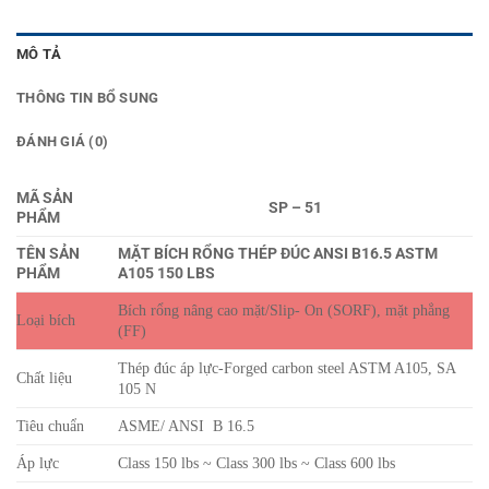
MÔ TẢ
THÔNG TIN BỔ SUNG
ĐÁNH GIÁ (0)
MÃ SẢN
SP – 51
PHẨM
TÊN SẢN
MẶT BÍCH RỔNG THÉP ĐÚC ANSI B16.5 ASTM
PHẨM
A105 150 LBS
Bích rổng nâng cao mặt/Slip- On (SORF), mặt phẳng
Loại bích
(FF)
Thép đúc áp lực-Forged carbon steel ASTM A105, SA
Chất liệu
105 N
Tiêu chuẩn
ASME/ ANSI B 16.5
Áp lực
Class 150 lbs ~ Class 300 lbs ~ Class 600 lbs