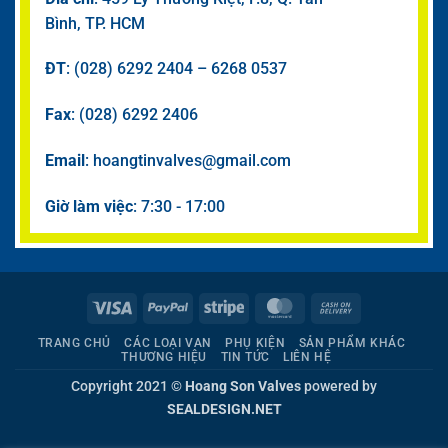
Bình, TP. HCM
ĐT
: (028) 6292 2404 – 6268 0537
Fax
: (028) 6292 2406
Email
: hoangtinvalves@gmail.com
Giờ làm việc
: 7:30 - 17:00
Visa
PayPal
Stripe
MasterCard
Cash
On
TRANG CHỦ
CÁC LOẠI VAN
PHỤ KIỆN
SẢN PHẨM KHÁC
Delivery
THƯƠNG HIỆU
TIN TỨC
LIÊN HỆ
Copyright 2021 ©
Hoang Son Valves
powered by
SEALDESIGN.NET