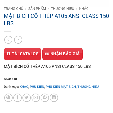
TRANG CHỦ
/
SẢN PHẨM
/
THƯƠNG HIỆU
/
KHÁC
MẶT BÍCH CỔ THÉP A105 ANSI CLASS 150
LBS
📑 TẢI CATALOG
📧 NHẬN BÁO GIÁ
MẶT BÍCH CỔ THÉP A105 ANSI CLASS 150 LBS
SKU:
418
Danh mục:
KHÁC
,
PHỤ KIỆN
,
PHỤ KIỆN MẶT BÍCH
,
THƯƠNG HIỆU