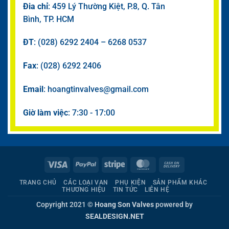
Đia chỉ
: 459 Lý Thường Kiệt, P.8, Q. Tân
Bình, TP. HCM
ĐT
: (028) 6292 2404 – 6268 0537
Fax
: (028) 6292 2406
Email
: hoangtinvalves@gmail.com
Giờ làm việc
: 7:30 - 17:00
Visa
PayPal
Stripe
MasterCard
Cash
On
TRANG CHỦ
CÁC LOẠI VAN
PHỤ KIỆN
SẢN PHẨM KHÁC
Delivery
THƯƠNG HIỆU
TIN TỨC
LIÊN HỆ
Copyright 2021 ©
Hoang Son Valves
powered by
SEALDESIGN.NET