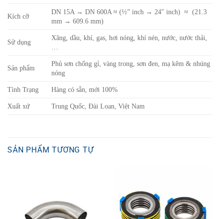
DN 15A → DN 600A ≈ (½” inch → 24″ inch) ≈ (21.3
Kích cỡ
mm → 609.6 mm)
Xăng, dầu, khí, gas, hơi nóng, khí nén, nước, nước thải,
Sử dụng
…
Phủ sơn chống gỉ, vàng trong, sơn đen, mạ kẽm & nhúng
Sản phẩm
nóng
Tình Trạng
Hàng có sẵn, mới 100%
Xuất xứ
Trung Quốc, Đài Loan, Việt Nam
SẢN PHẨM TƯƠNG TỰ